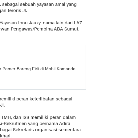
 sebagai sebuah yayasan amal yang
n teroris JI.
yasan Ibnu Jauzy, nama lain dari LAZ
Dewan Pengawas/Pembina ABA Sumut,
n Pamer Bareng Firli di Mobil Komando
memiliki peran keterlibatan sebagai
JI.
 TMH, dan ISS memiliki peran dalam
si-Rekrutmen yang bernama Adira
bagai Sekretaris organisasi sementara
khari.