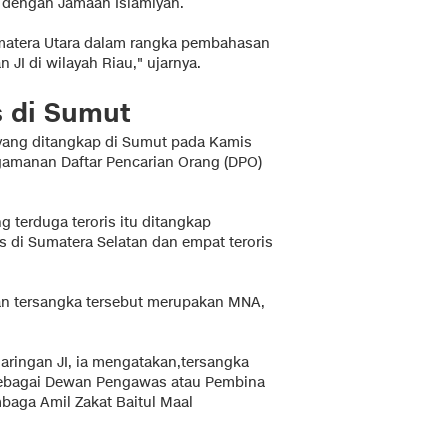
i dengan Jamaah Islamiyah.
umatera Utara dalam rangka pembahasan
I di wilayah Riau," ujarnya.
s di Sumut
 yang ditangkap di Sumut pada Kamis
ngamanan Daftar Pencarian Orang (DPO)
terduga teroris itu ditangkap
 di Sumatera Selatan dan empat teroris
n tersangka tersebut merupakan MNA,
aringan JI, ia mengatakan,tersangka
 sebagai Dewan Pengawas atau Pembina
mbaga Amil Zakat Baitul Maal