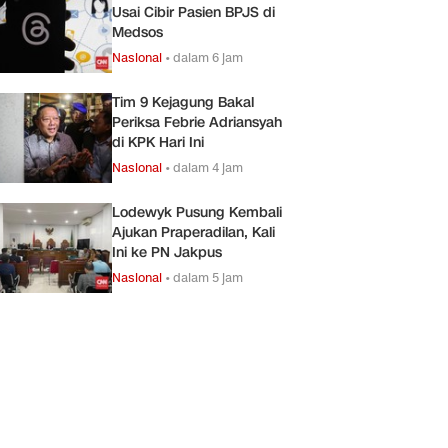
Usai Cibir Pasien BPJS di
Medsos
Nasional
•
dalam 6 jam
Tim 9 Kejagung Bakal
Periksa Febrie Adriansyah
di KPK Hari Ini
Nasional
•
dalam 4 jam
Lodewyk Pusung Kembali
Ajukan Praperadilan, Kali
Ini ke PN Jakpus
Nasional
•
dalam 5 jam