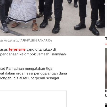
kan ke Jakarta. (AFP/FAJRIN RAHARJO)
kasus
terorisme
yang ditangkap di
u pendanaan kelompok Jamaah Islamiyah
mad Ramadhan mengatakan tiga
ibat dalam organisasi penggalangan dana
dengan inisial MU, berperan sebagai
K
U