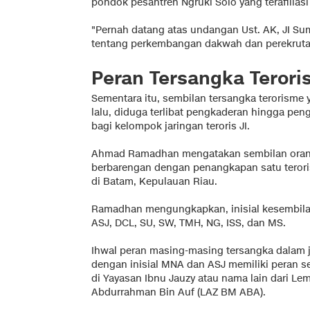
pondok pesantren Ngruki Solo yang terafilias
"Pernah datang atas undangan Ust. AK, JI S
tentang perkembangan dakwah dan perekrutan J
Peran Tersangka Terori
Sementara itu, sembilan tersangka terorisme
lalu, diduga terlibat pengkaderan hingga pe
bagi kelompok jaringan teroris JI.
Ahmad Ramadhan mengatakan sembilan orang 
berbarengan dengan penangkapan satu teroris
di Batam, Kepulauan Riau.
Ramadhan mengungkapkan, inisial kesembila
ASJ, DCL, SU, SW, TMH, NG, ISS, dan MS.
Ihwal peran masing-masing tersangka dalam j
dengan inisial MNA dan ASJ memiliki peran
di Yayasan Ibnu Jauzy atau nama lain dari Le
Abdurrahman Bin Auf (LAZ BM ABA).