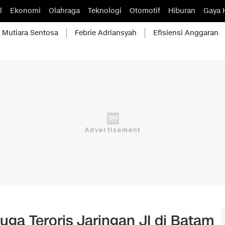
l
Ekonomi
Olahraga
Teknologi
Otomotif
Hiburan
Gaya 
Mutiara Sentosa
Febrie Adriansyah
Efisiensi Anggaran
uga Teroris Jaringan JI di Batam