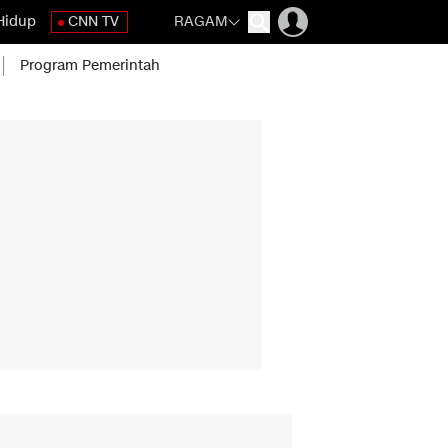
Hidup
CNN TV
RAGAM
Program Pemerintah