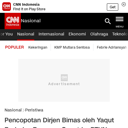
CNN Indonesia
Get
Find it on Play Store
Nasional
MENU
For You
Nasional
Internasional
Ekonomi
Olahraga
Teknolo
POPULER
Kekeringan
KMP Mutiara Sentosa
Febrie Adriansyah
Nasional
Peristiwa
Pencopotan Dirjen Bimas oleh Yaqut