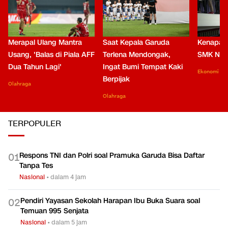
Merapal Ulang Mantra
Saat Kepala Garuda
Kenapa B
Usang, 'Balas di Piala AFF
Terlena Mendongak,
SMK Nga
Dua Tahun Lagi'
Ingat Bumi Tempat Kaki
Ekonomi
Berpijak
Olahraga
Olahraga
TERPOPULER
Respons TNI dan Polri soal Pramuka Garuda Bisa Daftar
0
1
Tanpa Tes
Nasional
•
dalam 4 jam
Pendiri Yayasan Sekolah Harapan Ibu Buka Suara soal
0
2
Temuan 995 Senjata
Nasional
•
dalam 5 jam