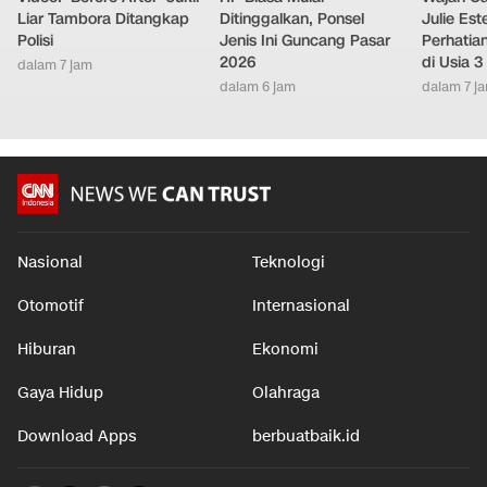
Liar Tambora Ditangkap
Ditinggalkan, Ponsel
Julie Este
Polisi
Jenis Ini Guncang Pasar
Perhatian
2026
di Usia 3
dalam 7 jam
dalam 6 jam
dalam 7 j
Nasional
Teknologi
Otomotif
Internasional
Hiburan
Ekonomi
Gaya Hidup
Olahraga
Download Apps
berbuatbaik.id