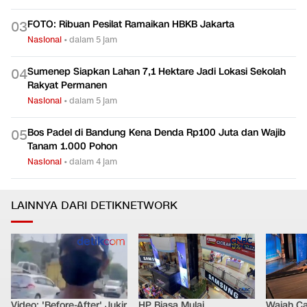
FOTO: Ribuan Pesilat Ramaikan HBKB Jakarta
0
3
Nasional
•
dalam 5 jam
Sumenep Siapkan Lahan 7,1 Hektare Jadi Lokasi Sekolah
0
4
Rakyat Permanen
Nasional
•
dalam 5 jam
Bos Padel di Bandung Kena Denda Rp100 Juta dan Wajib
0
5
Tanam 1.000 Pohon
Nasional
•
dalam 4 jam
LAINNYA DARI DETIKNETWORK
Video: 'Before-After' Jukir
HP Biasa Mulai
Wajah Ca