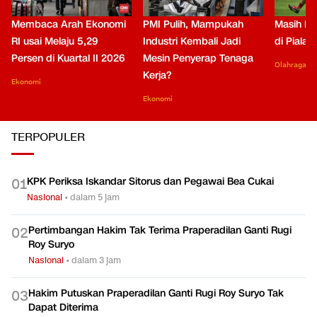
Membaca Arah Ekonomi
PMI Pulih, Mampukah
Masih Be
RI usai Melaju 5,29
Industri Kembali Jadi
di Piala
Persen di Kuartal II 2026
Mesin Penyerap Tenaga
Olahraga
Kerja?
Ekonomi
Ekonomi
TERPOPULER
KPK Periksa Iskandar Sitorus dan Pegawai Bea Cukai
0
1
Nasional
•
dalam 5 jam
Pertimbangan Hakim Tak Terima Praperadilan Ganti Rugi
0
2
Roy Suryo
Nasional
•
dalam 3 jam
Hakim Putuskan Praperadilan Ganti Rugi Roy Suryo Tak
0
3
Dapat Diterima