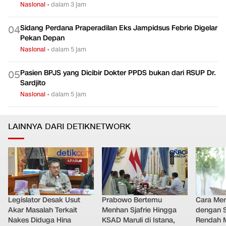
Nasional
•
dalam 3 jam
Sidang Perdana Praperadilan Eks Jampidsus Febrie Digelar
0
4
Pekan Depan
Nasional
•
dalam 5 jam
Pasien BPJS yang Dicibir Dokter PPDS bukan dari RSUP Dr.
0
5
Sardjito
Nasional
•
dalam 5 jam
LAINNYA DARI DETIKNETWORK
Legislator Desak Usut
Prabowo Bertemu
Cara Men
Akar Masalah Terkait
Menhan Sjafrie Hingga
dengan S
Nakes Diduga Hina
KSAD Maruli di Istana,
Rendah M