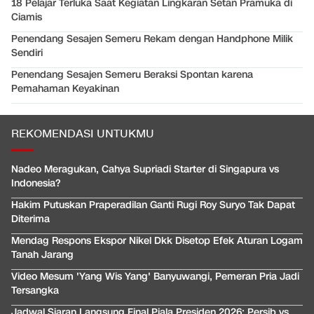
18 Pelajar Terluka Saat Kegiatan Lingkaran Setan Pramuka di
Ciamis
Penendang Sesajen Semeru Rekam dengan Handphone Milik
Sendiri
Penendang Sesajen Semeru Beraksi Spontan karena
Pemahaman Keyakinan
REKOMENDASI UNTUKMU
Nadeo Meragukan, Cahya Supriadi Starter di Singapura vs
Indonesia?
Hakim Putuskan Praperadilan Ganti Rugi Roy Suryo Tak Dapat
Diterima
Mendag Respons Ekspor Nikel Dkk Disetop Efek Aturan Logam
Tanah Jarang
Video Mesum 'Yang Wis Yang' Banyuwangi, Pemeran Pria Jadi
Tersangka
Jadwal Siaran Langsung Final Piala Presiden 2026: Persib vs