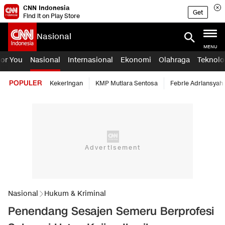
CNN Indonesia
Get
Find it on Play Store
Nasional
MENU
For You
Nasional
Internasional
Ekonomi
Olahraga
Teknolo
POPULER
Kekeringan
KMP Mutiara Sentosa
Febrie Adriansyah
Nasional
Hukum & Kriminal
Penendang Sesajen Semeru Berprofesi