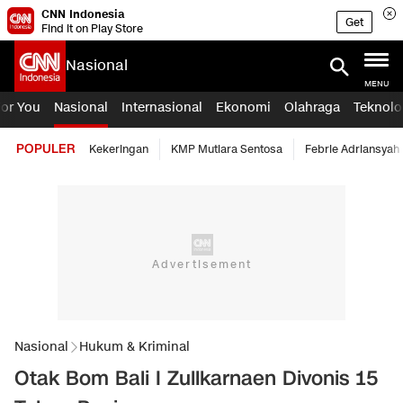
CNN Indonesia
Get
Find it on Play Store
Nasional
MENU
For You
Nasional
Internasional
Ekonomi
Olahraga
Teknolo
POPULER
Kekeringan
KMP Mutiara Sentosa
Febrie Adriansyah
Nasional
Hukum & Kriminal
Otak Bom Bali I Zullkarnaen Divonis 15