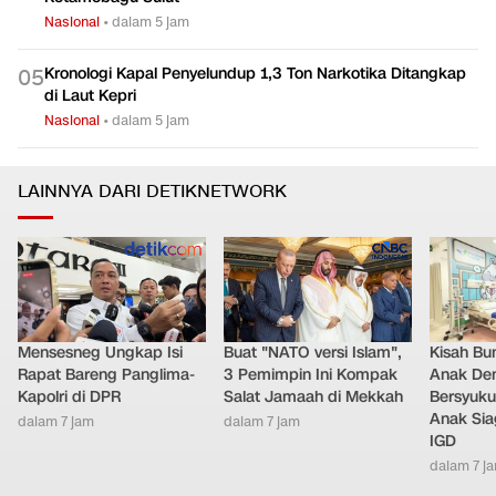
Nasional
•
dalam 5 jam
Kronologi Kapal Penyelundup 1,3 Ton Narkotika Ditangkap
0
5
di Laut Kepri
Nasional
•
dalam 5 jam
LAINNYA DARI DETIKNETWORK
Mensesneg Ungkap Isi
Buat "NATO versi Islam",
Kisah Bu
Rapat Bareng Panglima-
3 Pemimpin Ini Kompak
Anak Dem
Kapolri di DPR
Salat Jamaah di Mekkah
Bersyuku
Anak Sia
dalam 7 jam
dalam 7 jam
IGD
dalam 7 j