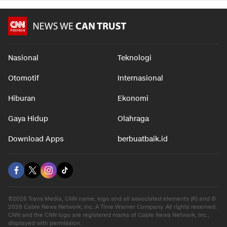
Nasional
Teknologi
Otomotif
Internasional
Hiburan
Ekonomi
Gaya Hidup
Olahraga
Download Apps
berbuatbaik.id
©2026 Trans Media, CNN name, logo and all associated elements (R) and ©
2026 Cable News Network, Inc. A Time Warner Company. All rights reserved.
CNN and the CNN logo are registered marks of Cable News Network, Inc.,
displayed with permission.