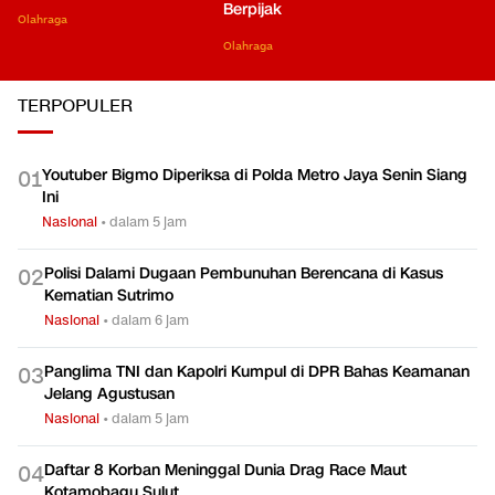
Berpijak
Olahraga
Olahraga
TERPOPULER
Youtuber Bigmo Diperiksa di Polda Metro Jaya Senin Siang
0
1
Ini
Nasional
•
dalam 5 jam
Polisi Dalami Dugaan Pembunuhan Berencana di Kasus
0
2
Kematian Sutrimo
Nasional
•
dalam 6 jam
Panglima TNI dan Kapolri Kumpul di DPR Bahas Keamanan
0
3
Jelang Agustusan
Nasional
•
dalam 5 jam
Daftar 8 Korban Meninggal Dunia Drag Race Maut
0
4
Kotamobagu Sulut