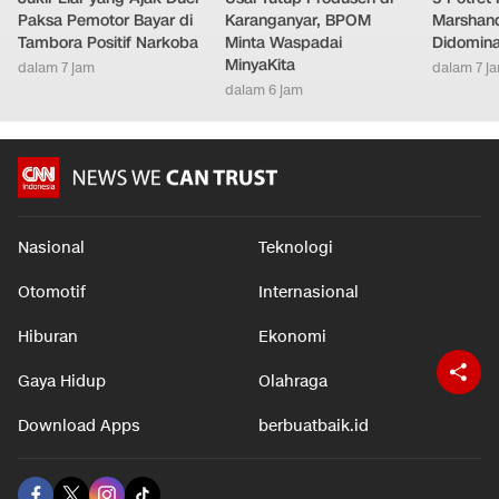
Paksa Pemotor Bayar di
Karanganyar, BPOM
Marshand
Tambora Positif Narkoba
Minta Waspadai
Didomina
MinyaKita
dalam 7 jam
dalam 7 j
dalam 6 jam
Nasional
Teknologi
Otomotif
Internasional
Hiburan
Ekonomi
Gaya Hidup
Olahraga
Download Apps
berbuatbaik.id