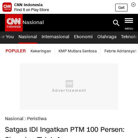
CNN Indonesia
Get
Find it on Play Store
Nasional
MENU
For You
Nasional
Internasional
Ekonomi
Olahraga
Teknolo
POPULER
Kekeringan
KMP Mutiara Sentosa
Febrie Adriansyah
Nasional
Peristiwa
Satgas IDI Ingatkan PTM 100 Persen: