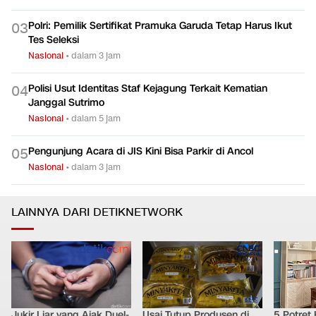
Polri: Pemilik Sertifikat Pramuka Garuda Tetap Harus Ikut
0
3
Tes Seleksi
Nasional
•
dalam 3 jam
Polisi Usut Identitas Staf Kejagung Terkait Kematian
0
4
Janggal Sutrimo
Nasional
•
dalam 5 jam
Pengunjung Acara di JIS Kini Bisa Parkir di Ancol
0
5
Nasional
•
dalam 3 jam
LAINNYA DARI DETIKNETWORK
Jukir Liar yang Ajak Duel-
Usai Tutup Produsen di
5 Potret