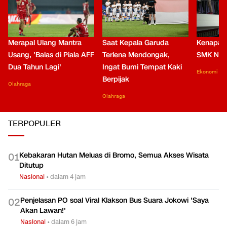
Merapal Ulang Mantra
Saat Kepala Garuda
Kenapa B
Usang, 'Balas di Piala AFF
Terlena Mendongak,
SMK Nga
Dua Tahun Lagi'
Ingat Bumi Tempat Kaki
Ekonomi
Berpijak
Olahraga
Olahraga
TERPOPULER
Kebakaran Hutan Meluas di Bromo, Semua Akses Wisata
0
1
Ditutup
Nasional
•
dalam 4 jam
Penjelasan PO soal Viral Klakson Bus Suara Jokowi 'Saya
0
2
Akan Lawan!'
Nasional
•
dalam 6 jam