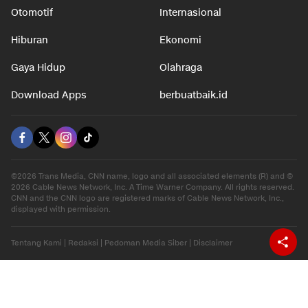
Otomotif
Internasional
Hiburan
Ekonomi
Gaya Hidup
Olahraga
Download Apps
berbuatbaik.id
©2026 Trans Media, CNN name, logo and all associated elements (R) and ©
2026 Cable News Network, Inc. A Time Warner Company. All rights reserved.
CNN and the CNN logo are registered marks of Cable News Network, Inc.,
displayed with permission.
Tentang Kami
|
Redaksi
|
Pedoman Media Siber
|
Disclaimer