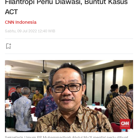
Filantropi Perlu Diawasi, Buntut Kasus
ACT
CNN Indonesia
Sabtu, 09 Jul 2022 12:40 WIB
Sekretaris Umum PP Muhammadiyah Abdul Mu'ti menilai perlu dibuat