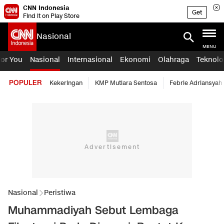
CNN Indonesia
Get
Find it on Play Store
Nasional
MENU
For You
Nasional
Internasional
Ekonomi
Olahraga
Teknolo
POPULER
Kekeringan
KMP Mutiara Sentosa
Febrie Adriansyah
Nasional
Peristiwa
Muhammadiyah Sebut Lembaga