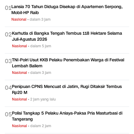
Lansia 70 Tahun Diduga Disekap di Apartemen Serpong,
0
1
Mobil-HP Raib
Nasional
•
dalam 3 jam
Karhutla di Bangka Tengah Tembus 118 Hektare Selama
0
2
Juli-Agustus 2026
Nasional
•
dalam 5 jam
TNI-Polri Usut KKB Pelaku Penembakan Warga di Festival
0
3
Lembah Baliem
Nasional
•
dalam 3 jam
Penipuan CPNS Mencuat di Jatim, Rugi Ditaksir Tembus
0
4
Rp20 M
Nasional
•
2 jam yang lalu
Polisi Tangkap 5 Pelaku Aniaya-Paksa Pria Masturbasi di
0
5
Tangerang
Nasional
•
dalam 2 jam