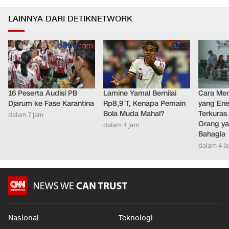
LAINNYA DARI DETIKNETWORK
16 Peserta Audisi PB
Lamine Yamal Bernilai
Cara Men
Djarum ke Fase Karantina
Rp8,9 T, Kenapa Pemain
yang Ene
Bola Muda Mahal?
Terkuras
dalam 7 jam
Orang ya
dalam 4 jam
Bahagia
dalam 4 j
Nasional
Teknologi