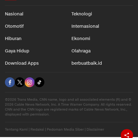
Nasional
Teknologi
Otomotif
Internasional
Hiburan
Ekonomi
Gaya Hidup
Olahraga
Download Apps
berbuatbaik.id
©2026 Trans Media, CNN name, logo and all associated elements (R) and ©
2026 Cable News Network, Inc. A Time Warner Company. All rights reserved.
CNN and the CNN logo are registered marks of Cable News Network, Inc.,
displayed with permission.
Tentang Kami
|
Redaksi
|
Pedoman Media Siber
|
Disclaimer