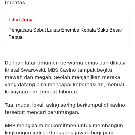
terbatas.
Lihat Juga :
Pengacara Sebut Lukas Enembe Kepala Suku Besar
Papua
Dengan latar ornamen berwarna emas dan dihiasi
kristal Swarovski, MBS Casino tampak begitu
mewah dan megah. Seolah menjanjikan mereka
yang datang bisa mencapai keberhasilan, menuai
kekayaan dari tempat hiburan.
Tua, muda, lokal, asing sering berkumpul di kasino
tersebut mencari peruntungan.
MBS mengklaim berkomitmen untuk membangun
lingkungan judi bertanggung jawab bagi para