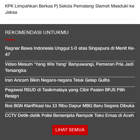
KPK Limpahkan Berkas Pj Sekda Pemalang Slamet Masduki ke
Jaksa
REKOMENDASI UNTUKMU
Ragnar Bawa Indonesia Unggul 1-0 atas Singapura di Menit Ke-
47
Video Mesum 'Yang Wis Yang' Banyuwangi, Pemeran Pria Jadi
Tersangka
Iran Ancam Bikin Negara-negara Teluk Gelap Gulita
Pegawai RSUD di Tasikmalaya yang Cibir Pasien BPJS Pilih
Resign
Bos BGN Klarifikasi Isu 13 Ribu Dapur MBG Baru Segera Dibuka
CCTV Detik-detik Polisi Bersenjata Rampok Toko Emas di Aceh
LIHAT SEMUA