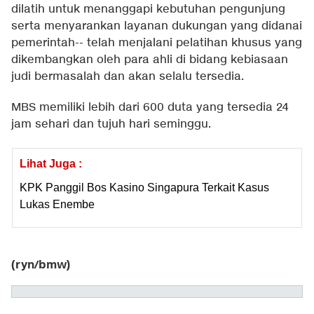
dilatih untuk menanggapi kebutuhan pengunjung
serta menyarankan layanan dukungan yang didanai
pemerintah-- telah menjalani pelatihan khusus yang
dikembangkan oleh para ahli di bidang kebiasaan
judi bermasalah dan akan selalu tersedia.
MBS memiliki lebih dari 600 duta yang tersedia 24
jam sehari dan tujuh hari seminggu.
Lihat Juga :
KPK Panggil Bos Kasino Singapura Terkait Kasus
Lukas Enembe
(ryn/bmw)