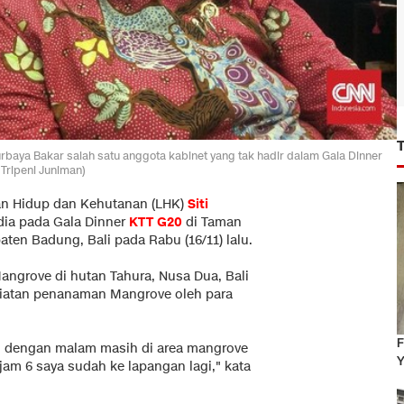
rbaya Bakar salah satu anggota kabinet yang tak hadir dalam Gala Dinner
Tripeni Juniman)
an Hidup dan Kehutanan (LHK)
Siti
 dia pada Gala Dinner
KTT G20
di Taman
en Badung, Bali pada Rabu (16/11) lalu.
Mangrove di hutan Tahura, Nusa Dua, Bali
iatan penanaman Mangrove oleh para
F
pai dengan malam masih di area mangrove
Y
jam 6 saya sudah ke lapangan lagi," kata