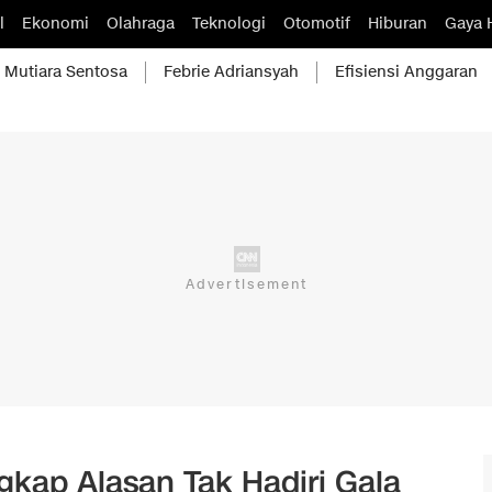
l
Ekonomi
Olahraga
Teknologi
Otomotif
Hiburan
Gaya 
Mutiara Sentosa
Febrie Adriansyah
Efisiensi Anggaran
gkap Alasan Tak Hadiri Gala