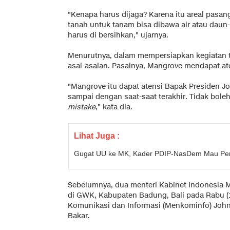
"Kenapa harus dijaga? Karena itu areal pasang 
tanah untuk tanam bisa dibawa air atau daun-
harus di bersihkan," ujarnya.
Menurutnya, dalam mempersiapkan kegiatan te
asal-asalan. Pasalnya, Mangrove mendapat at
"Mangrove itu dapat atensi Bapak Presiden Jo
sampai dengan saat-saat terakhir. Tidak bole
mistake
," kata dia.
Lihat Juga :
Gugat UU ke MK, Kader PDIP-NasDem Mau Pemi
Sebelumnya, dua menteri Kabinet Indonesia M
di GWK, Kabupaten Badung, Bali pada Rabu (1
Komunikasi dan Informasi (Menkominfo) Johnn
Bakar.