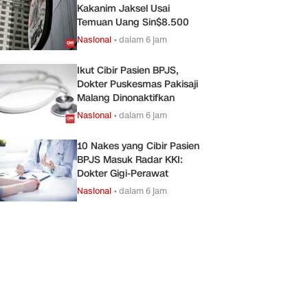
Kakanim Jaksel Usai
Temuan Uang Sin$8.500
Nasional
•
dalam 6 jam
Ikut Cibir Pasien BPJS,
Dokter Puskesmas Pakisaji
Malang Dinonaktifkan
Nasional
•
dalam 6 jam
10 Nakes yang Cibir Pasien
BPJS Masuk Radar KKI:
Dokter Gigi-Perawat
Nasional
•
dalam 6 jam