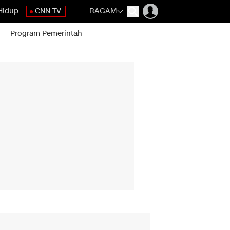
Hidup
CNN TV
RAGAM
Program Pemerintah