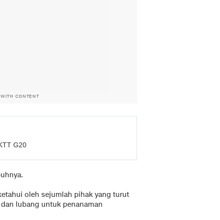
 WITH CONTENT
 KTT G20
buhnya.
ketahui oleh sejumlah pihak yang turut
ah dan lubang untuk penanaman