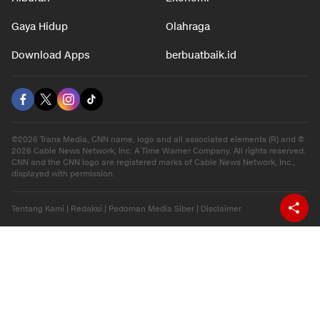
Gaya Hidup
Olahraga
Download Apps
berbuatbaik.id
©2026 Trans Media, CNN name, logo and all associated elements (R) and ©
2026 Cable News Network, Inc. A Time Warner Company. All rights reserved.
CNN and the CNN logo are registered marks of Cable News Network, Inc.,
displayed with permission.
Tentang Kami
|
Redaksi
|
Pedoman Media Siber
|
Disclaimer