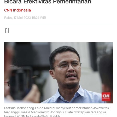
Bicara Efektivitas Pemerintahan
CNN Indonesia
Rabu, 17 Mei 2023 15:24 WIB
Stafsus Mensesneg Faldo Maldini menyebut pemerintahan Jokowi tak
terganggu meski Menkominfo Johnny G. Plate ditetapkan tersangka
korupsi. (CNN Indonesia/Safir Makki)