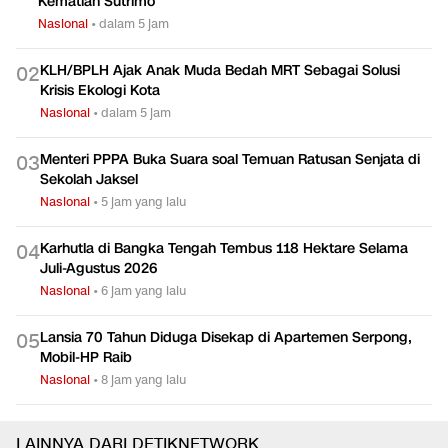
Kematian Sutrimo
Nasional
•
dalam 5 jam
KLH/BPLH Ajak Anak Muda Bedah MRT Sebagai Solusi
0
2
Krisis Ekologi Kota
Nasional
•
dalam 5 jam
Menteri PPPA Buka Suara soal Temuan Ratusan Senjata di
0
3
Sekolah Jaksel
Nasional
•
5 jam yang lalu
Karhutla di Bangka Tengah Tembus 118 Hektare Selama
0
4
Juli-Agustus 2026
Nasional
•
6 jam yang lalu
Lansia 70 Tahun Diduga Disekap di Apartemen Serpong,
0
5
Mobil-HP Raib
Nasional
•
8 jam yang lalu
LAINNYA DARI DETIKNETWORK