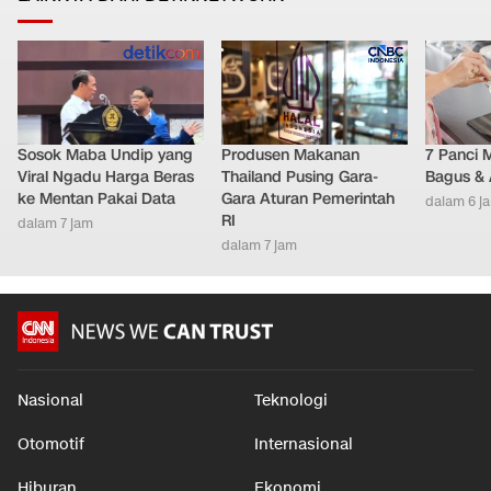
Sosok Maba Undip yang
Produsen Makanan
7 Panci 
Viral Ngadu Harga Beras
Thailand Pusing Gara-
Bagus & 
ke Mentan Pakai Data
Gara Aturan Pemerintah
dalam 6 j
RI
dalam 7 jam
dalam 7 jam
Nasional
Teknologi
Otomotif
Internasional
Hiburan
Ekonomi