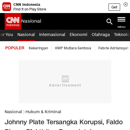
CNN Indonesia
Get
Find it on Play Store
Nasional
MENU
For You
Nasional
Internasional
Ekonomi
Olahraga
Teknolo
POPULER
Kekeringan
KMP Mutiara Sentosa
Febrie Adriansyah
Nasional
Hukum & Kriminal
Johnny Plate Tersangka Korupsi, Faldo