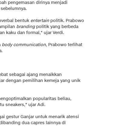
bah pengemasan dirinya menjadi
ti sebelumnya.
nverbal bentuk
entertain
politik. Prabowo
tampilan
branding
politik yang berbeda
n kaku dan formal," ujar Verdi.
a
body communication
, Prabowo terlihat
a.
ebat sebagai ajang menaikkan
anjar dengan pemilihan kemeja yang unik
engoptimalkan popularitas beliau,
u sneakers," ujar Adi.
gai gestur Ganjar untuk menarik atensi
 dibanding dua capres lainnya di