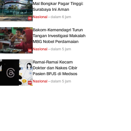
Mal Bongkar Pagar Tinggi:
Surabaya Ini Aman
Nasional
•
dalam 6 jam
Bakom-Kemendagri Turun
Tangan Investigasi Makalah
MBG Nobel Perdamaian
Nasional
•
dalam 5 jam
Ramai-Ramai Kecam
Dokter dan Nakes Cibir
Pasien BPJS di Medsos
Nasional
•
dalam 5 jam