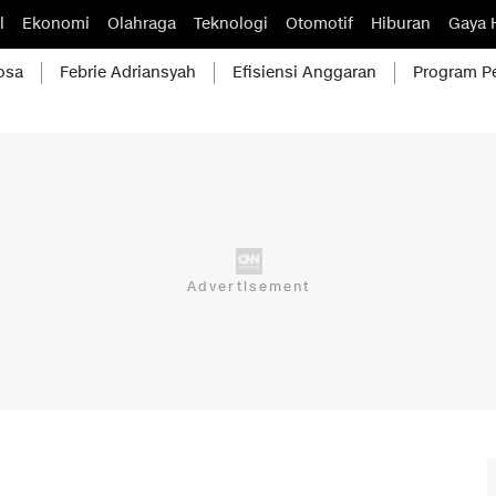
l
Ekonomi
Olahraga
Teknologi
Otomotif
Hiburan
Gaya 
osa
Febrie Adriansyah
Efisiensi Anggaran
Program P