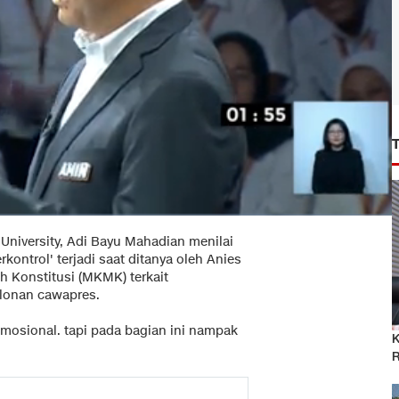
 University, Adi Bayu Mahadian menilai
rkontrol' terjadi saat ditanya oleh Anies
 Konstitusi (MKMK) terkait
lonan cawapres.
mosional. tapi pada bagian ini nampak
K
R