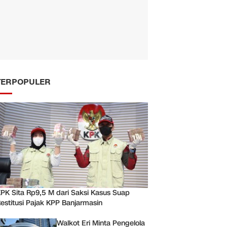
TERPOPULER
PK Sita Rp9,5 M dari Saksi Kasus Suap
estitusi Pajak KPP Banjarmasin
Walkot Eri Minta Pengelola