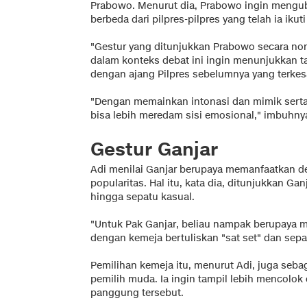
Prabowo. Menurut dia, Prabowo ingin mengu
berbeda dari pilpres-pilpres yang telah ia iku
"Gestur yang ditunjukkan Prabowo secara no
dalam konteks debat ini ingin menunjukkan 
dengan ajang Pilpres sebelumnya yang terkesa
"Dengan memainkan intonasi dan mimik sert
bisa lebih meredam sisi emosional," imbuhny
Gestur Ganjar
Adi menilai Ganjar berupaya memanfaatkan d
popularitas. Hal itu, kata dia, ditunjukkan G
hingga sepatu kasual.
"Untuk Pak Ganjar, beliau nampak berupaya m
dengan kemeja bertuliskan "sat set" dan sepat
Pemilihan kemeja itu, menurut Adi, juga seba
pemilih muda. Ia ingin tampil lebih mencolok
panggung tersebut.