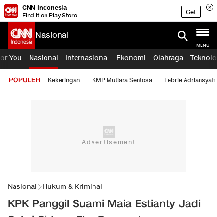
CNN Indonesia
Get
Find it on Play Store
Nasional
MENU
For You
Nasional
Internasional
Ekonomi
Olahraga
Teknolo
POPULER
Kekeringan
KMP Mutiara Sentosa
Febrie Adriansyah
Nasional
Hukum & Kriminal
KPK Panggil Suami Maia Estianty Jadi