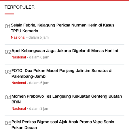
TERPOPULER
Selain Febrie, Kejagung Periksa Nurman Herin di Kasus
0
1
TPPU Kemarin
Nasional
•
dalam 5 jam
Apel Kebangsaan Jaga Jakarta Digelar di Monas Hari Ini
0
2
Nasional
•
dalam 6 jam
FOTO: Dua Pekan Macet Panjang Jalintim Sumatra di
0
3
Palembang-Jambi
Nasional
•
dalam 6 jam
Momen Prabowo Tes Langsung Kekuatan Genteng Buatan
0
4
BRIN
Nasional
•
dalam 3 jam
Polisi Periksa Bigmo soal Ajak Anak Promo Vape Senin
0
5
Pekan Depan