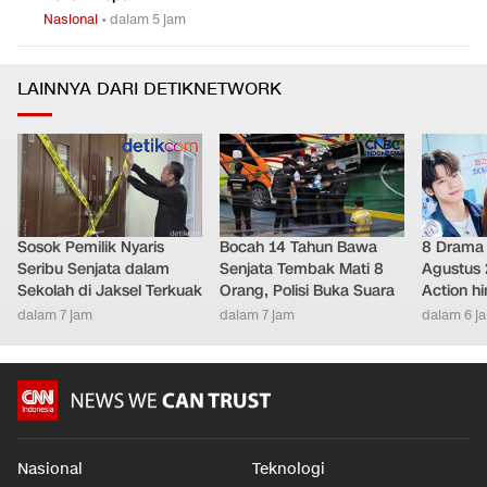
Nasional
•
dalam 5 jam
LAINNYA DARI DETIKNETWORK
Sosok Pemilik Nyaris
Bocah 14 Tahun Bawa
8 Drama 
Seribu Senjata dalam
Senjata Tembak Mati 8
Agustus 
Sekolah di Jaksel Terkuak
Orang, Polisi Buka Suara
Action h
dalam 7 jam
dalam 7 jam
dalam 6 j
Nasional
Teknologi