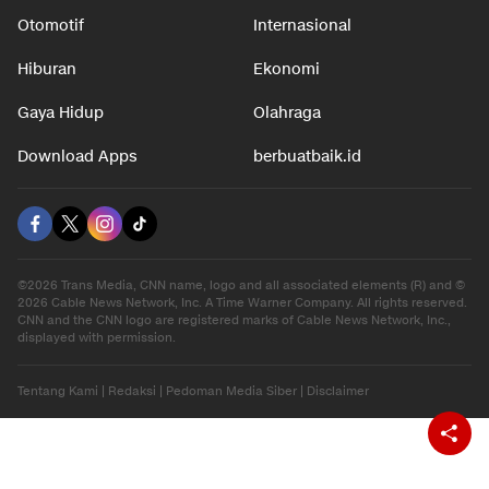
Otomotif
Internasional
Hiburan
Ekonomi
Gaya Hidup
Olahraga
Download Apps
berbuatbaik.id
©2026 Trans Media, CNN name, logo and all associated elements (R) and ©
2026 Cable News Network, Inc. A Time Warner Company. All rights reserved.
CNN and the CNN logo are registered marks of Cable News Network, Inc.,
displayed with permission.
Tentang Kami
|
Redaksi
|
Pedoman Media Siber
|
Disclaimer