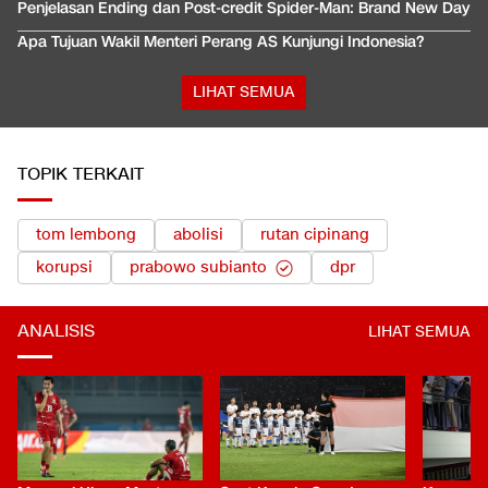
Penjelasan Ending dan Post-credit Spider-Man: Brand New Day
Apa Tujuan Wakil Menteri Perang AS Kunjungi Indonesia?
LIHAT SEMUA
TOPIK TERKAIT
tom lembong
abolisi
rutan cipinang
korupsi
prabowo subianto
dpr
ANALISIS
LIHAT SEMUA