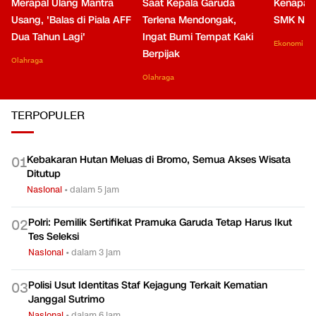
Merapal Ulang Mantra
Saat Kepala Garuda
Kenapa B
Usang, 'Balas di Piala AFF
Terlena Mendongak,
SMK Nga
Dua Tahun Lagi'
Ingat Bumi Tempat Kaki
Ekonomi
Berpijak
Olahraga
Olahraga
TERPOPULER
Kebakaran Hutan Meluas di Bromo, Semua Akses Wisata
0
1
Ditutup
Nasional
•
dalam 5 jam
Polri: Pemilik Sertifikat Pramuka Garuda Tetap Harus Ikut
0
2
Tes Seleksi
Nasional
•
dalam 3 jam
Polisi Usut Identitas Staf Kejagung Terkait Kematian
0
3
Janggal Sutrimo
Nasional
•
dalam 6 jam