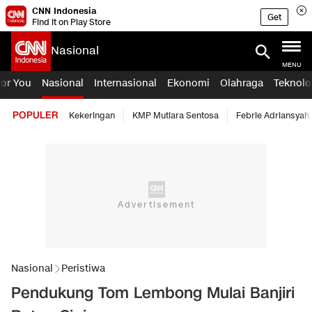
CNN Indonesia
Get
Find it on Play Store
Nasional
MENU
For You
Nasional
Internasional
Ekonomi
Olahraga
Teknolo
POPULER
Kekeringan
KMP Mutiara Sentosa
Febrie Adriansyah
Nasional
Peristiwa
Pendukung Tom Lembong Mulai Banjiri