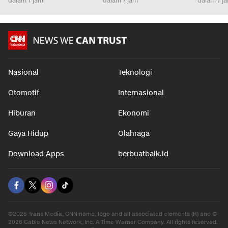
dalam 7 jam
dalam 7 jam
dalam 7 j
Nasional
Teknologi
Otomotif
Internasional
Hiburan
Ekonomi
Gaya Hidup
Olahraga
Download Apps
berbuatbaik.id
©2026 Trans Media, CNN name, logo and all associated elements (R) and ©
2026 Cable News Network, Inc. A Time Warner Company. All rights reserved.