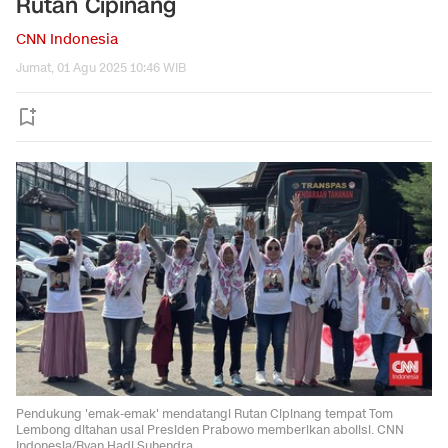
Rutan Cipinang
CNN Indonesia
Jumat, 01 Agu 2025 10:46 WIB
Pendukung 'emak-emak' mendatangi Rutan Cipinang tempat Tom
Lembong ditahan usai Presiden Prabowo memberikan abolisi. CNN
Indonesia/Ryan Hadi Suhendra