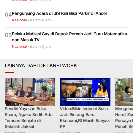
Pengunjung Acara di JIS Kini Bisa Parkir di Ancol
0
4
Nasional
•
dalam 4 jam
Pelaku Mutilasi Gay di Depok Pernah Jadi Guru Matematika
0
5
dan Masuk TV
Nasional
•
dalam 6 jam
LAINNYA DARI DETIKNETWORK
Pendiri Yayasan Buka
Video:Bikin Industri Susu
Mengenal
Suara, Ngaku Sedih Ada
Jadi Bintang Baru
Hamil Zo
Temuan Senjata di
Ekonomi,RI Masih Banyak
Percaya 
Sekolah Jaksel
PR
Penuh S