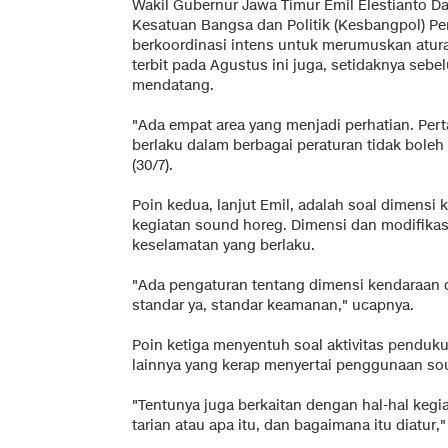
Wakil Gubernur Jawa Timur Emil Elestianto 
Kesatuan Bangsa dan Politik (Kesbangpol) Pe
berkoordinasi intens untuk merumuskan aturan
terbit pada Agustus ini juga, setidaknya seb
mendatang.
"Ada empat area yang menjadi perhatian. Per
berlaku dalam berbagai peraturan tidak boleh 
(30/7).
Poin kedua, lanjut Emil, adalah soal dimens
kegiatan sound horeg. Dimensi dan modifikas
keselamatan yang berlaku.
"Ada pengaturan tentang dimensi kendaraan 
standar ya, standar keamanan," ucapnya.
Poin ketiga menyentuh soal aktivitas penduku
lainnya yang kerap menyertai penggunaan so
"Tentunya juga berkaitan dengan hal-hal kegi
tarian atau apa itu, dan bagaimana itu diatur,"