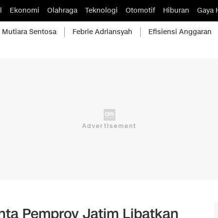
l
Ekonomi
Olahraga
Teknologi
Otomotif
Hiburan
Gaya 
Mutiara Sentosa
Febrie Adriansyah
Efisiensi Anggaran
nta Pemprov Jatim Libatkan