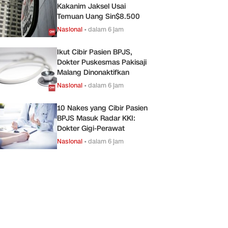
Kakanim Jaksel Usai
Temuan Uang Sin$8.500
Nasional
•
dalam 6 jam
Ikut Cibir Pasien BPJS,
Dokter Puskesmas Pakisaji
Malang Dinonaktifkan
Nasional
•
dalam 6 jam
10 Nakes yang Cibir Pasien
BPJS Masuk Radar KKI:
Dokter Gigi-Perawat
Nasional
•
dalam 6 jam