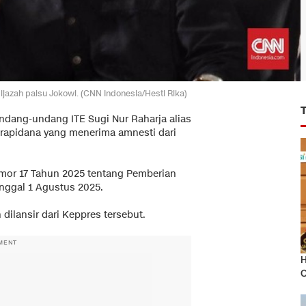
ijazah palsu Jokowi. (CNN Indonesia/Hesti Rika)
ndang-undang ITE Sugi Nur Raharja alias
arapidana yang menerima amnesti dari
omor 17 Tahun 2025 tentang Pemberian
anggal 1 Agustus 2025.
lansir dari Keppres tersebut.
MENT
H
O