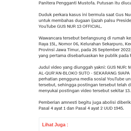
Panitera Pengganti Mustofa. Putusan itu diuc
Duduk perkara kasus ini bermula saat Gus 
untuk membahas dugaan ijazah palsu Preside
YouTube GUS NUR 13 OFFICIAL.
Wawancara tersebut berlangsung di rumah k
Raya 15L, Nomor 06, Kelurahan Sekarpuro, K
Provinsi Jawa Timur, pada 26 September 2022
yang pertama disebarluaskan ke publik pada h
Judul video yang diunggah yakni: GUS NU
AL-QUR'AN-BLOKO SUTO - SEKARANG SIAPA Y
perhatian pengguna media sosial YouTube un
tersebut, sehingga postingan tersebut telah d
menyukai postingan video tersebut sekitar 1
Pemberian amnesti begitu juga abolisi dibe
Pasal 4 ayat 1 dan Pasal 4 ayat 2 UUD 1945.
Lihat Juga :