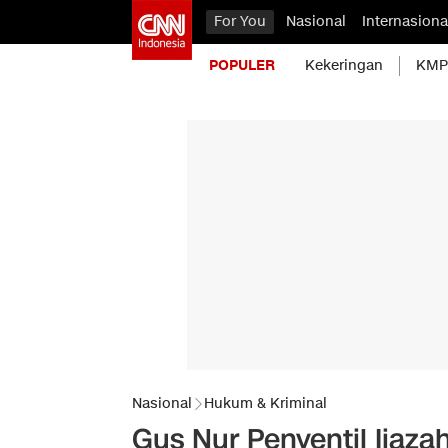
For You
Nasional
Internasiona
POPULER
Kekeringan
KMP 
Nasional
Hukum & Kriminal
Gus Nur Penyentil Ijaz