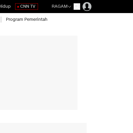
Hidup
CNN TV
RAGAM
Program Pemerintah