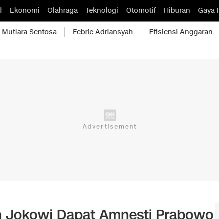
l
Ekonomi
Olahraga
Teknologi
Otomotif
Hiburan
Gaya 
Mutiara Sentosa
Febrie Adriansyah
Efisiensi Anggaran
ah Jokowi Dapat Amnesti Prabowo