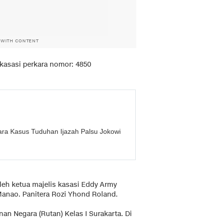
 WITH CONTENT
asasi perkara nomor: 4850
ara Kasus Tuduhan Ijazah Palsu Jokowi
leh ketua majelis kasasi Eddy Army
anao. Panitera Rozi Yhond Roland.
n Negara (Rutan) Kelas I Surakarta. Di