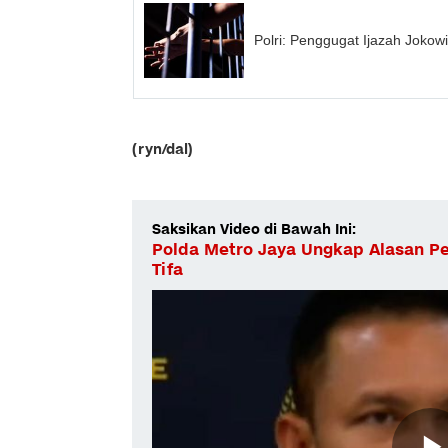
Polri: Penggugat Ijazah Jokow
(ryn/dal)
Saksikan Video di Bawah Ini:
Polda Metro Jaya Ungkap Alasan P
Tifa