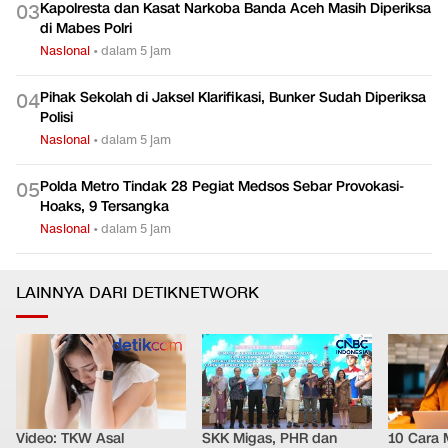
Kapolresta dan Kasat Narkoba Banda Aceh Masih Diperiksa
0
3
di Mabes Polri
Nasional
•
dalam 5 jam
Pihak Sekolah di Jaksel Klarifikasi, Bunker Sudah Diperiksa
0
4
Polisi
Nasional
•
dalam 5 jam
Polda Metro Tindak 28 Pegiat Medsos Sebar Provokasi-
0
5
Hoaks, 9 Tersangka
Nasional
•
dalam 5 jam
LAINNYA DARI DETIKNETWORK
Video: TKW Asal
SKK Migas, PHR dan
10 Cara 