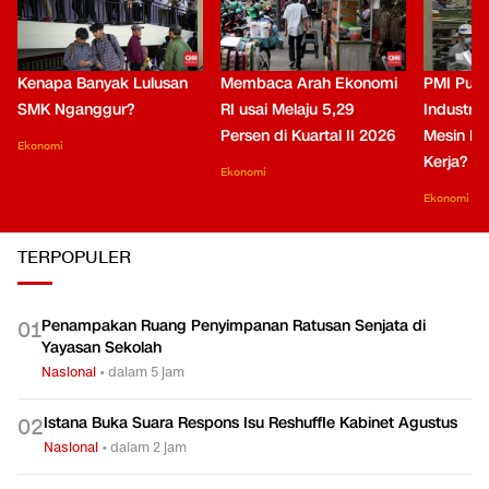
Kenapa Banyak Lulusan
Membaca Arah Ekonomi
PMI Puli
SMK Nganggur?
RI usai Melaju 5,29
Industri 
Persen di Kuartal II 2026
Mesin Pe
Ekonomi
Kerja?
Ekonomi
Ekonomi
TERPOPULER
Penampakan Ruang Penyimpanan Ratusan Senjata di
0
1
Yayasan Sekolah
Nasional
•
dalam 5 jam
Istana Buka Suara Respons Isu Reshuffle Kabinet Agustus
0
2
Nasional
•
dalam 2 jam