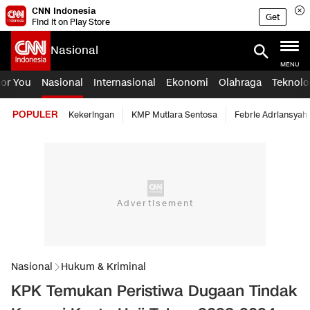
CNN Indonesia
Get
Find it on Play Store
Nasional
MENU
For You
Nasional
Internasional
Ekonomi
Olahraga
Teknolo
POPULER
Kekeringan
KMP Mutiara Sentosa
Febrie Adriansyah
Nasional
Hukum & Kriminal
KPK Temukan Peristiwa Dugaan Tindak