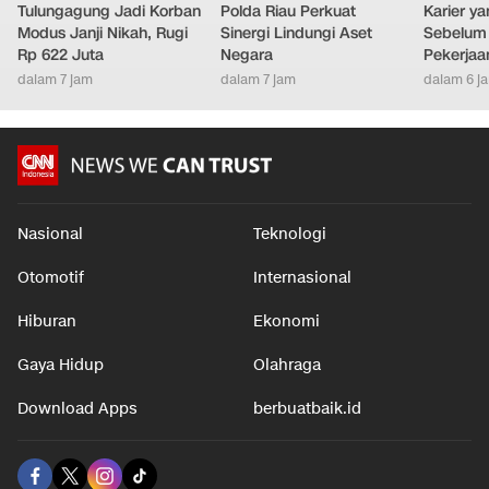
Tulungagung Jadi Korban
Polda Riau Perkuat
Karier y
Modus Janji Nikah, Rugi
Sinergi Lindungi Aset
Sebelum 
Rp 622 Juta
Negara
Pekerjaa
dalam 7 jam
dalam 7 jam
dalam 6 j
Nasional
Teknologi
Otomotif
Internasional
Hiburan
Ekonomi
Gaya Hidup
Olahraga
Download Apps
berbuatbaik.id