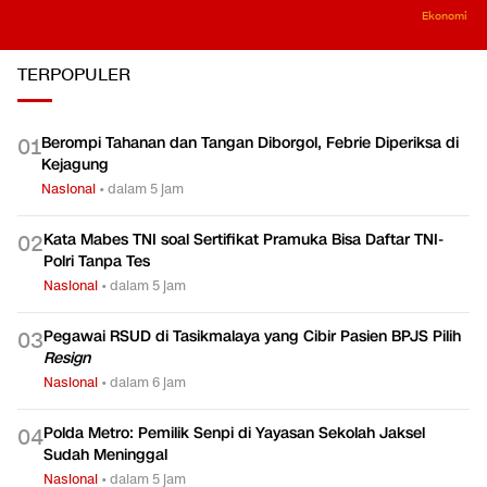
Ekonomi
TERPOPULER
Berompi Tahanan dan Tangan Diborgol, Febrie Diperiksa di
0
1
Kejagung
Nasional
•
dalam 5 jam
Kata Mabes TNI soal Sertifikat Pramuka Bisa Daftar TNI-
0
2
Polri Tanpa Tes
Nasional
•
dalam 5 jam
Pegawai RSUD di Tasikmalaya yang Cibir Pasien BPJS Pilih
0
3
Resign
Nasional
•
dalam 6 jam
Polda Metro: Pemilik Senpi di Yayasan Sekolah Jaksel
0
4
Sudah Meninggal
Nasional
•
dalam 5 jam