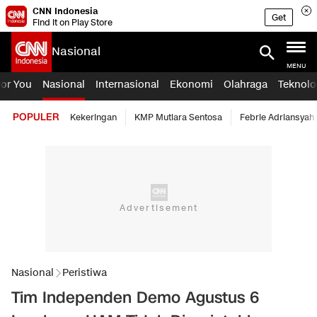
CNN Indonesia
Get
Find it on Play Store
Nasional
MENU
For You
Nasional
Internasional
Ekonomi
Olahraga
Teknolo
POPULER
Kekeringan
KMP Mutiara Sentosa
Febrie Adriansyah
Nasional
Peristiwa
Tim Independen Demo Agustus 6