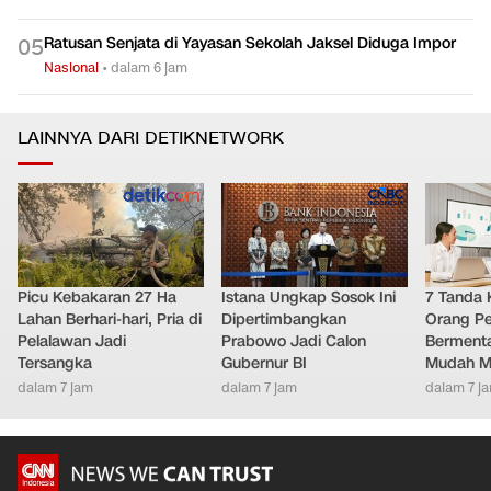
Ratusan Senjata di Yayasan Sekolah Jaksel Diduga Impor
0
5
Nasional
•
dalam 6 jam
LAINNYA DARI DETIKNETWORK
Picu Kebakaran 27 Ha
Istana Ungkap Sosok Ini
7 Tanda 
Lahan Berhari-hari, Pria di
Dipertimbangkan
Orang Pe
Pelalawan Jadi
Prabowo Jadi Calon
Bermenta
Tersangka
Gubernur BI
Mudah M
dalam 7 jam
dalam 7 jam
dalam 7 j