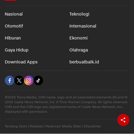
Nasional
Teknologi
Otomotif
Internasional
Hiburan
Ekonomi
Gaya Hidup
Olahraga
Download Apps
berbuatbaik.id
©2026 Trans Media, CNN name, logo and all associated elements (R) and ©
2026 Cable News Network, Inc. A Time Warner Company. All rights reserved.
CNN and the CNN logo are registered marks of Cable News Network, Inc.,
displayed with permission.
Tentang Kami
|
Redaksi
|
Pedoman Media Siber
|
Disclaimer