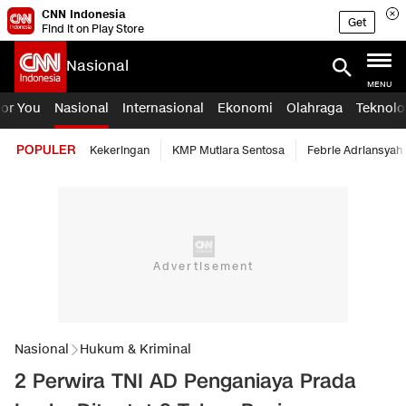
CNN Indonesia
Get
Find it on Play Store
Nasional
MENU
For You
Nasional
Internasional
Ekonomi
Olahraga
Teknolo
POPULER
Kekeringan
KMP Mutiara Sentosa
Febrie Adriansyah
Nasional
Hukum & Kriminal
2 Perwira TNI AD Penganiaya Prada