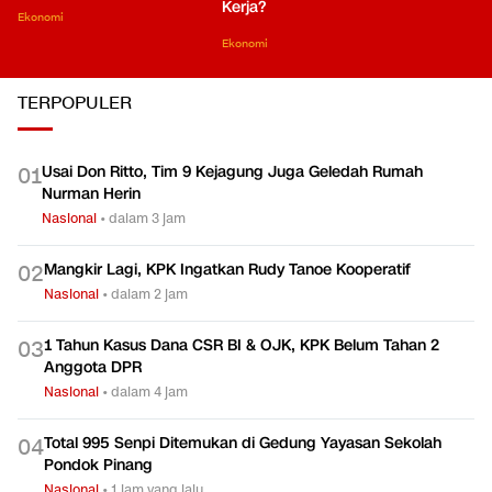
Kerja?
Ekonomi
Ekonomi
TERPOPULER
Usai Don Ritto, Tim 9 Kejagung Juga Geledah Rumah
0
1
Nurman Herin
Nasional
•
dalam 3 jam
Mangkir Lagi, KPK Ingatkan Rudy Tanoe Kooperatif
0
2
Nasional
•
dalam 2 jam
1 Tahun Kasus Dana CSR BI & OJK, KPK Belum Tahan 2
0
3
Anggota DPR
Nasional
•
dalam 4 jam
Total 995 Senpi Ditemukan di Gedung Yayasan Sekolah
0
4
Pondok Pinang
Nasional
•
1 jam yang lalu