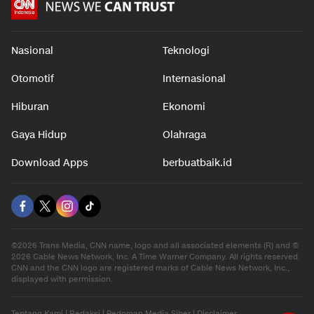
Nasional
Teknologi
Otomotif
Internasional
Hiburan
Ekonomi
Gaya Hidup
Olahraga
Download Apps
berbuatbaik.id
©2026 Trans Media, CNN name, logo and all associated elements (R) and ©
2026 Cable News Network, Inc. A Time Warner Company. All rights reserved.
CNN and the CNN logo are registered marks of Cable News Network, Inc.,
displayed with permission.
Tentang Kami
|
Redaksi
|
Pedoman Media Siber
|
Disclaimer