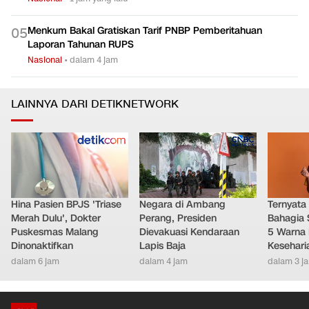
Menkum Bakal Gratiskan Tarif PNBP Pemberitahuan
0
5
Laporan Tahunan RUPS
Nasional
•
dalam 4 jam
LAINNYA DARI DETIKNETWORK
Hina Pasien BPJS 'Triase
Negara di Ambang
Ternyata
Merah Dulu', Dokter
Perang, Presiden
Bahagia 
Puskesmas Malang
Dievakuasi Kendaraan
5 Warna 
Dinonaktifkan
Lapis Baja
Kesehari
dalam 6 jam
dalam 4 jam
dalam 3 j