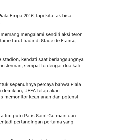
ala Eropa 2016, tapi kita tak bisa
.
u memang mengalami sendiri aksi teror
aine turut hadir di Stade de France,
e stadion, kendati saat berlangsungnya
an Jerman, sempat terdengar dua kali
ntuk sepenuhnya percaya bahwa Piala
ki demikian, UEFA tetap akan
rus memonitor keamanan dan potensi
ra tim putri Paris Saint-Germain dan
 menjadi pertandingan pertama yang