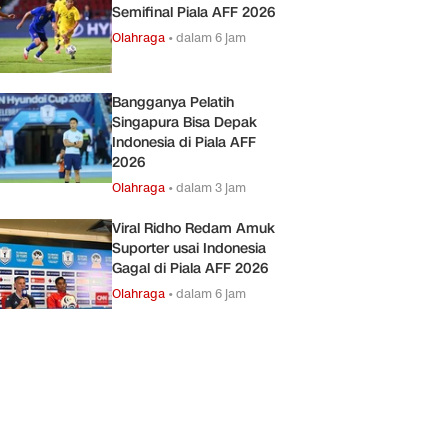
Semifinal Piala AFF 2026
Olahraga
•
dalam 6 jam
Bangganya Pelatih
Singapura Bisa Depak
Indonesia di Piala AFF
2026
Olahraga
•
dalam 3 jam
Viral Ridho Redam Amuk
Suporter usai Indonesia
Gagal di Piala AFF 2026
Olahraga
•
dalam 6 jam