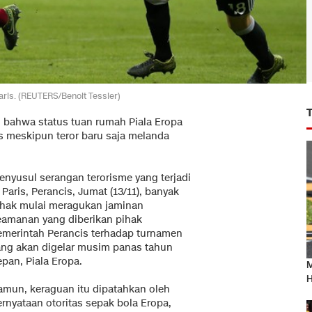
Paris. (REUTERS/Benoit Tessier)
bahwa status tuan rumah Piala Eropa
s meskipun teror baru saja melanda
enyusul serangan terorisme yang terjadi
 Paris, Perancis, Jumat (13/11), banyak
ihak mulai meragukan jaminan
eamanan yang diberikan pihak
emerintah Perancis terhadap turnamen
ang akan digelar musim panas tahun
pan, Piala Eropa.
M
H
amun, keraguan itu dipatahkan oleh
ernyataan otoritas sepak bola Eropa,