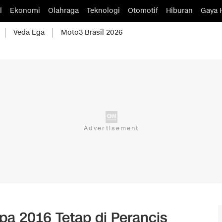
l
Ekonomi
Olahraga
Teknologi
Otomotif
Hiburan
Gaya 
Veda Ega
Moto3 Brasil 2026
pa 2016 Tetap di Perancis