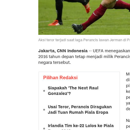
Aksi teror terjadi saat laga Perancis lawan Jerman di 
Jakarta, CNN Indonesia
-- UEFA menegaskan 
2016 tahun depan tetap menjadi milik Peranci
negara tersebut.
M
Pilihan Redaksi
di
p
Siapakah 'The Next Raul
k
Gonzalez'?
p
y
Usai Teror, Perancis Diragukan
de
Jadi Tuan Rumah Piala Eropa
N
Irlandia Tim ke-22 Lolos ke Piala
p