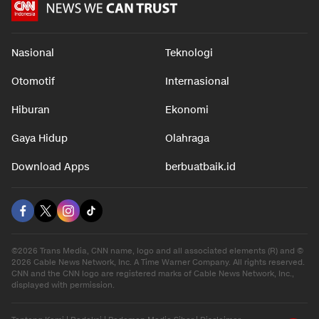
Nasional
Teknologi
Otomotif
Internasional
Hiburan
Ekonomi
Gaya Hidup
Olahraga
Download Apps
berbuatbaik.id
©2026 Trans Media, CNN name, logo and all associated elements (R) and ©
2026 Cable News Network, Inc. A Time Warner Company. All rights reserved.
CNN and the CNN logo are registered marks of Cable News Network, Inc.,
displayed with permission.