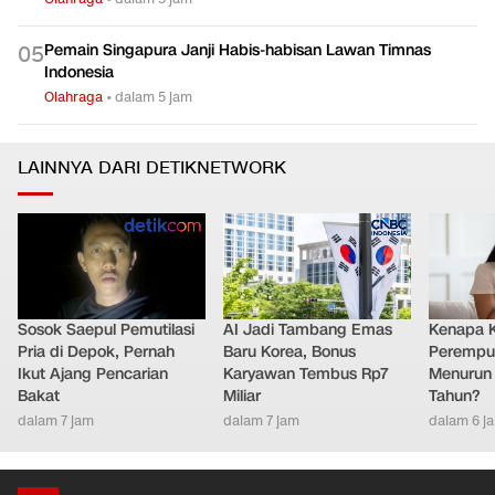
Pemain Singapura Janji Habis-habisan Lawan Timnas
0
5
Indonesia
Olahraga
•
dalam 5 jam
LAINNYA DARI DETIKNETWORK
Sosok Saepul Pemutilasi
AI Jadi Tambang Emas
Kenapa 
Pria di Depok, Pernah
Baru Korea, Bonus
Perempu
Ikut Ajang Pencarian
Karyawan Tembus Rp7
Menurun 
Bakat
Miliar
Tahun?
dalam 7 jam
dalam 7 jam
dalam 6 j