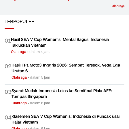
Olahraga
TERPOPULER
Hasil SEA V Cup Women's: Mental Bagus, Indonesia
0
1
Taklukkan Vietnam
Olahraga
•
dalam 4 jam
Hasil FP1 Moto3 Inggris 2026: Sempat Terseok, Veda Ega
0
2
Urutan 6
Olahraga
•
dalam 5 jam
Syarat Mutlak Indonesia Lolos ke Semifinal Piala AFF:
0
3
Tumpas Singapura
Olahraga
•
dalam 6 jam
Klasemen SEA V Cup Women's: Indonesia di Puncak usai
0
4
Hajar Vietnam
Olahraga
•
dalam 5 jam