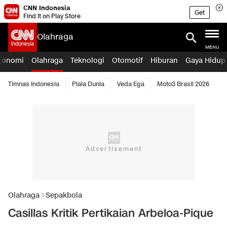
CNN Indonesia
Get
Find it on Play Store
Olahraga
MENU
konomi
Olahraga
Teknologi
Otomotif
Hiburan
Gaya Hidup
Timnas Indonesia
Piala Dunia
Veda Ega
Moto3 Brasil 2026
Olahraga
Sepakbola
Casillas Kritik Pertikaian Arbeloa-Pique