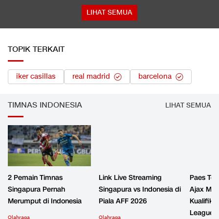
LIHAT SEMUA
TOPIK TERKAIT
iker casillas
real madrid
barcelona
TIMNAS INDONESIA
LIHAT SEMUA
2 Pemain Timnas
Link Live Streaming
Paes Tet
Singapura Pernah
Singapura vs Indonesia di
Ajax Men
Merumput di Indonesia
Piala AFF 2026
Kualifika
League
Olahraga
Olahraga