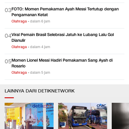
FOTO: Momen Pemakaman Ayah Messi Tertutup dengan
0
3
Pengamanan Ketat
Olahraga
•
dalam 6 jam
Viral Pemain Brasil Selebrasi Jatuh ke Lubang Lalu Gol
0
4
Dianulir
Olahraga
•
dalam 4 jam
Momen Lionel Messi Hadiri Pemakaman Sang Ayah di
0
5
Rosario
Olahraga
•
dalam 5 jam
LAINNYA DARI DETIKNETWORK