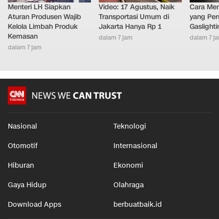
Menteri LH Siapkan
Video: 17 Agustus, Naik
Cara Men
Aturan Produsen Wajib
Transportasi Umum di
yang Per
Kelola Limbah Produk
Jakarta Hanya Rp 1
Gaslighti
Kemasan
dalam 7 jam
dalam 7 j
dalam 7 jam
Nasional
Teknologi
Otomotif
Internasional
Hiburan
Ekonomi
Gaya Hidup
Olahraga
Download Apps
berbuatbaik.id