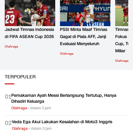
Jadwal Timnas Indonesia
PSSI Minta Maaf Timnas
Timnas I
di FIFA ASEAN Cup 2026
Gagal di Piala AFF, Janji
Fokus k
Evaluasi Menyeluruh
Cup, Tur
Olahraga
Miliar
Olahraga
Olahraga
TERPOPULER
Pemakaman Ayah Messi Berlangsung Tertutup, Hanya
0
1
Dihadiri Keluarga
Olahraga
•
dalam 3 jam
Veda Ega Akui Lakukan Kesalahan di Moto3 Inggris
0
2
Olahraga
•
dalam 3 jam