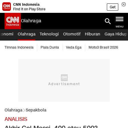
CNN Indonesia
Get
Find it on Play Store
Olahraga
MENU
konomi
Olahraga
Teknologi
Otomotif
Hiburan
Gaya Hidup
Timnas Indonesia
Piala Dunia
Veda Ega
Moto3 Brasil 2026
Olahraga
Sepakbola
ANALISIS