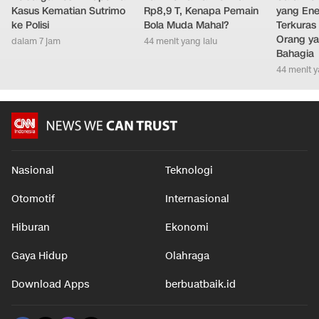
Kasus Kematian Sutrimo
Rp8,9 T, Kenapa Pemain
yang Ene
ke Polisi
Bola Muda Mahal?
Terkuras
Orang ya
dalam 7 jam
44 menit yang lalu
Bahagia
44 menit y
Nasional
Teknologi
Otomotif
Internasional
Hiburan
Ekonomi
Gaya Hidup
Olahraga
Download Apps
berbuatbaik.id