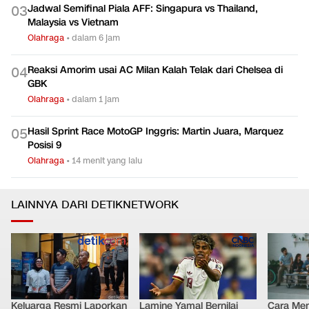
Jadwal Semifinal Piala AFF: Singapura vs Thailand,
0
3
Malaysia vs Vietnam
Olahraga
•
dalam 6 jam
Reaksi Amorim usai AC Milan Kalah Telak dari Chelsea di
0
4
GBK
Olahraga
•
dalam 1 jam
Hasil Sprint Race MotoGP Inggris: Martin Juara, Marquez
0
5
Posisi 9
Olahraga
•
14 menit yang lalu
LAINNYA DARI DETIKNETWORK
Keluarga Resmi Laporkan
Lamine Yamal Bernilai
Cara Men