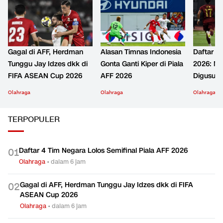
Gagal di AFF, Herdman
Alasan Timnas Indonesia
Daftar T
Tunggu Jay Idzes dkk di
Gonta Ganti Kiper di Piala
2026: Mit
FIFA ASEAN Cup 2026
AFF 2026
Digusur 
Olahraga
Olahraga
Olahraga
TERPOPULER
Daftar 4 Tim Negara Lolos Semifinal Piala AFF 2026
0
1
Olahraga
•
dalam 6 jam
Gagal di AFF, Herdman Tunggu Jay Idzes dkk di FIFA
0
2
ASEAN Cup 2026
Olahraga
•
dalam 6 jam