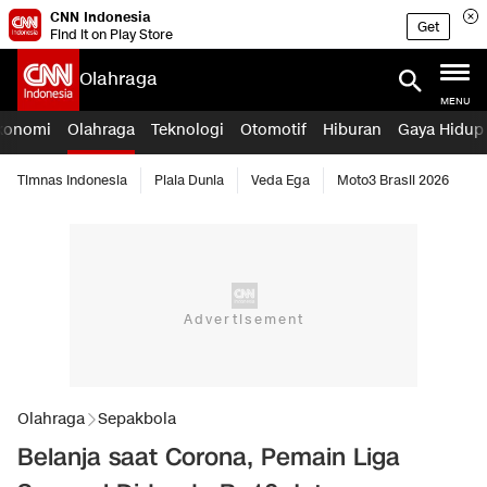
CNN Indonesia
Get
Find it on Play Store
Olahraga
MENU
konomi
Olahraga
Teknologi
Otomotif
Hiburan
Gaya Hidup
Timnas Indonesia
Piala Dunia
Veda Ega
Moto3 Brasil 2026
Olahraga
Sepakbola
Belanja saat Corona, Pemain Liga