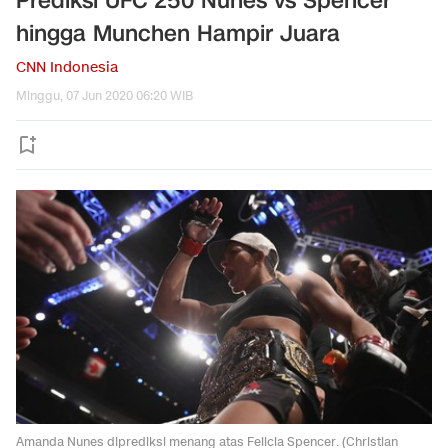
Prediksi UFC 250 Nunes vs Spencer
hingga Munchen Hampir Juara
CNN Indonesia
Minggu, 07 Jun 2020 06:20 WIB
Amanda Nunes diprediksi menang atas Felicia Spencer. (Christian