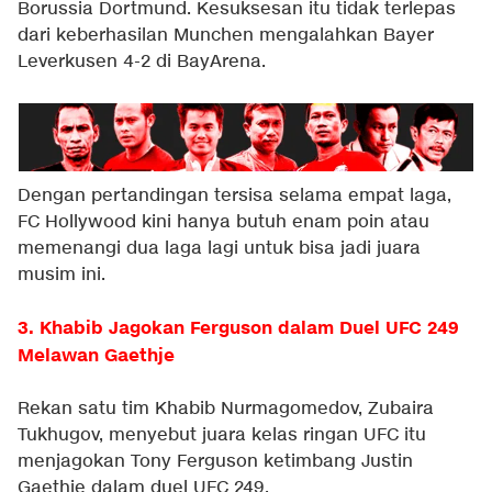
Borussia Dortmund. Kesuksesan itu tidak terlepas
dari keberhasilan Munchen mengalahkan Bayer
Leverkusen 4-2 di BayArena.
Dengan pertandingan tersisa selama empat laga,
FC Hollywood kini hanya butuh enam poin atau
memenangi dua laga lagi untuk bisa jadi juara
musim ini.
3. Khabib Jagokan Ferguson dalam Duel UFC 249
Melawan Gaethje
Rekan satu tim Khabib Nurmagomedov, Zubaira
Tukhugov, menyebut juara kelas ringan UFC itu
menjagokan Tony Ferguson ketimbang Justin
Gaethje dalam duel UFC 249.