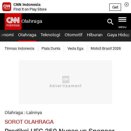
CNN Indonesia
Get
Find it on Play Store
Olahraga
MENU
konomi
Olahraga
Teknologi
Otomotif
Hiburan
Gaya Hidup
Timnas Indonesia
Piala Dunia
Veda Ega
Moto3 Brasil 2026
Olahraga
Lainnya
SOROT OLAHRAGA