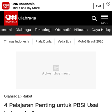
CNN Indonesia
Get
Find it on Play Store
Olahraga
MENU
konomi
Olahraga
Teknologi
Otomotif
Hiburan
Gaya Hidup
Timnas Indonesia
Piala Dunia
Veda Ega
Moto3 Brasil 2026
Olahraga
Raket
4 Pelajaran Penting untuk PBSI Usai