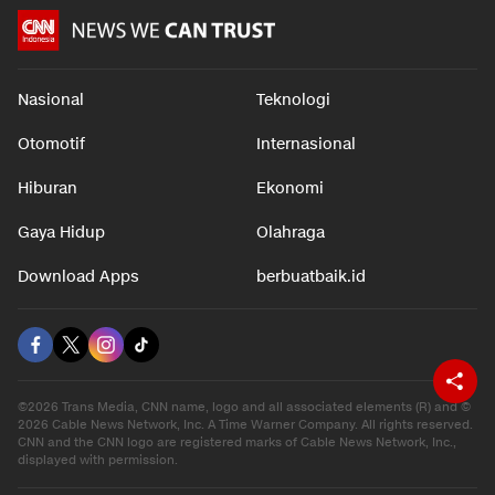
Nasional
Teknologi
Otomotif
Internasional
Hiburan
Ekonomi
Gaya Hidup
Olahraga
Download Apps
berbuatbaik.id
©2026 Trans Media, CNN name, logo and all associated elements (R) and ©
2026 Cable News Network, Inc. A Time Warner Company. All rights reserved.
CNN and the CNN logo are registered marks of Cable News Network, Inc.,
displayed with permission.