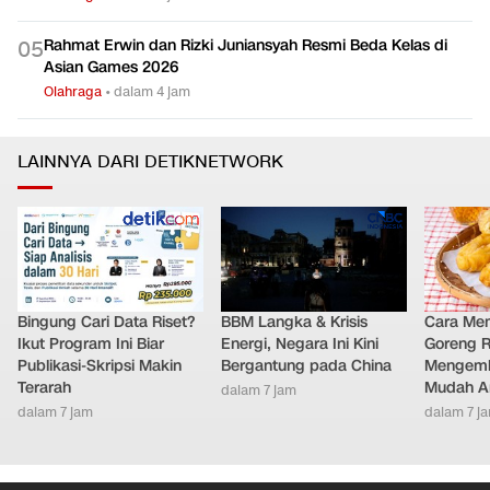
Rahmat Erwin dan Rizki Juniansyah Resmi Beda Kelas di
0
5
Asian Games 2026
Olahraga
•
dalam 4 jam
LAINNYA DARI DETIKNETWORK
Bingung Cari Data Riset?
BBM Langka & Krisis
Cara Me
Ikut Program Ini Biar
Energi, Negara Ini Kini
Goreng 
Publikasi-Skripsi Makin
Bergantung pada China
Mengemb
Terarah
Mudah An
dalam 7 jam
dalam 7 jam
dalam 7 j