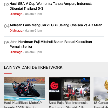
Hasil SEA V Cup Women's: Tanpa Ampun, Indonesia
0
3
Dibantai Thailand 0-3
Olahraga
•
dalam 6 jam
Antrean Fans Mengular di GBK Jelang Chelsea vs AC Milan
0
4
Olahraga
•
dalam 6 jam
John Herdman Puji Mitchell Baker, Ratapi Kesedihan
0
5
Pemain Senior
Olahraga
•
dalam 3 jam
LAINNYA DARI DETIKNETWORK
Hasil Kualifikasi MotoGP
Saat Raja Ritel Indonesia
18 Conto
Inggris 2026: Martin
Tumbang, Diambil Alih
Sesuai d