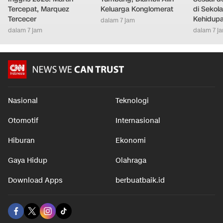
Tercepat, Marquez
Keluarga Konglomerat
di Sekola
Tercecer
Kehidupa
dalam 7 jam
dalam 7 jam
dalam 7 j
Nasional
Teknologi
Otomotif
Internasional
Hiburan
Ekonomi
Gaya Hidup
Olahraga
Download Apps
berbuatbaik.id