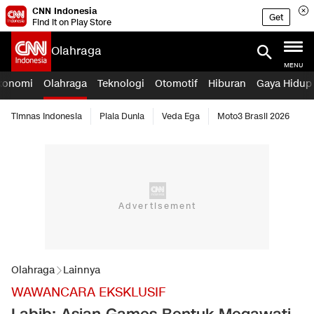
CNN Indonesia
Get
Find it on Play Store
Olahraga
MENU
konomi
Olahraga
Teknologi
Otomotif
Hiburan
Gaya Hidup
Timnas Indonesia
Piala Dunia
Veda Ega
Moto3 Brasil 2026
Olahraga
Lainnya
WAWANCARA EKSKLUSIF