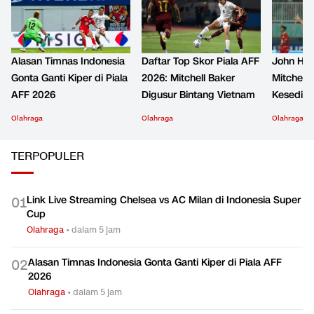
Alasan Timnas Indonesia
Daftar Top Skor Piala AFF
John Her
Gonta Ganti Kiper di Piala
2026: Mitchell Baker
Mitchell 
AFF 2026
Digusur Bintang Vietnam
Kesediha
Olahraga
Olahraga
Olahraga
TERPOPULER
Link Live Streaming Chelsea vs AC Milan di Indonesia Super
0
1
Cup
Olahraga
•
dalam 5 jam
Alasan Timnas Indonesia Gonta Ganti Kiper di Piala AFF
0
2
2026
Olahraga
•
dalam 5 jam