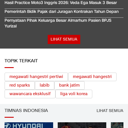
Hasil Practice Moto3 Inggris 2026: Veda Ega Masuk 3 Besar
Pemerintah Bidik Pajak dari Juragan Kontrakan Tahun Depan
Pernyataan Pihak Keluarga Besar Almarhum Pasien BPJS
Yurizal
LIHAT SEMUA
TOPIK TERKAIT
megawati hangestri pertiwi
megawati hangestri
red sparks
labib
bank jatim
wawancara eksklusif
liga voli korea
TIMNAS INDONESIA
LIHAT SEMUA