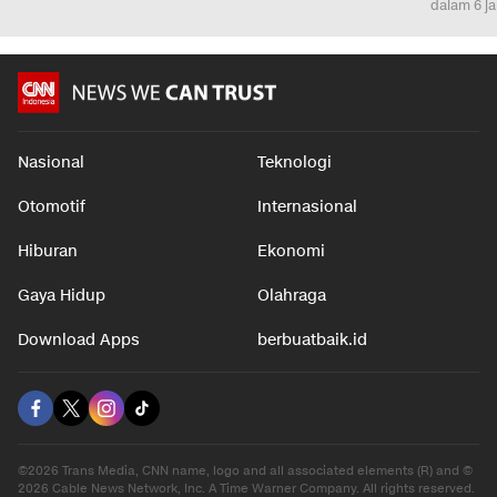
dalam 6 j
Nasional
Teknologi
Otomotif
Internasional
Hiburan
Ekonomi
Gaya Hidup
Olahraga
Download Apps
berbuatbaik.id
©2026 Trans Media, CNN name, logo and all associated elements (R) and ©
2026 Cable News Network, Inc. A Time Warner Company. All rights reserved.