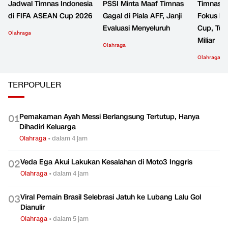
Jadwal Timnas Indonesia
PSSI Minta Maaf Timnas
Timnas I
di FIFA ASEAN Cup 2026
Gagal di Piala AFF, Janji
Fokus k
Evaluasi Menyeluruh
Cup, Tur
Olahraga
Miliar
Olahraga
Olahraga
TERPOPULER
Pemakaman Ayah Messi Berlangsung Tertutup, Hanya
0
1
Dihadiri Keluarga
Olahraga
•
dalam 4 jam
Veda Ega Akui Lakukan Kesalahan di Moto3 Inggris
0
2
Olahraga
•
dalam 4 jam
Viral Pemain Brasil Selebrasi Jatuh ke Lubang Lalu Gol
0
3
Dianulir
Olahraga
•
dalam 5 jam