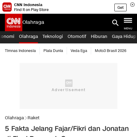
CNN Indonesia
Get
Find it on Play Store
Olahraga
MENU
konomi
Olahraga
Teknologi
Otomotif
Hiburan
Gaya Hidup
Timnas Indonesia
Piala Dunia
Veda Ega
Moto3 Brasil 2026
Olahraga
Raket
5 Fakta Jelang Fajar/Fikri dan Jonatan