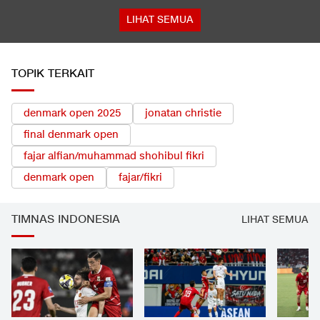
LIHAT SEMUA
TOPIK TERKAIT
denmark open 2025
jonatan christie
final denmark open
fajar alfian/muhammad shohibul fikri
denmark open
fajar/fikri
TIMNAS INDONESIA
LIHAT SEMUA