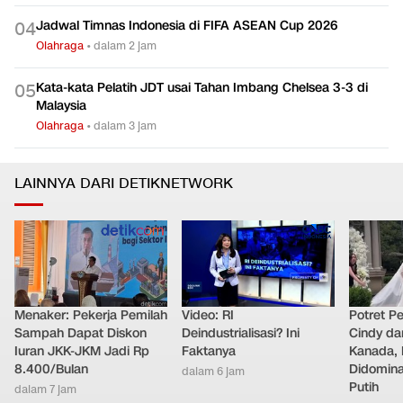
Jadwal Timnas Indonesia di FIFA ASEAN Cup 2026
0
4
Olahraga
•
dalam 2 jam
Kata-kata Pelatih JDT usai Tahan Imbang Chelsea 3-3 di
0
5
Malaysia
Olahraga
•
dalam 3 jam
LAINNYA DARI DETIKNETWORK
Menaker: Pekerja Pemilah
Video: RI
Potret Pe
Sampah Dapat Diskon
Deindustrialisasi? Ini
Cindy da
Iuran JKK-JKM Jadi Rp
Faktanya
Kanada, 
8.400/Bulan
Didomina
dalam 6 jam
Putih
dalam 7 jam