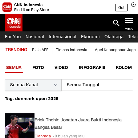
CNN Indonesia
Get
Find it on Play Store
MENU
For You
Nasional
Internasional
Ekonomi
Olahraga
Tekn
TRENDING
Piala AFF
Timnas Indonesia
Apel Kebangsaan Jaga 
SEMUA
FOTO
VIDEO
INFOGRAFIS
KOLOM
Tag: denmark open 2025
Erick Thohir: Jonatan Juara Bukti Indonesia
Bangsa Besar
Olahraga
• 9 bulan yang lalu