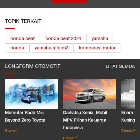
TOPIK TERKAIT
honda beat
honda beat 2024
yamaha
honda
yamaha mio m3
komparasi motor
LONGFORM OTOMOTIF
LIHAT SEMUA
Memutar Roda Misi
Daihatsu Xenia, Mobil
Enam De
Beyond Zero Toyota
MPV Pilihan Keluarga
Kuning C
Indonesia
Otomotif
Otomotif
Otomotif