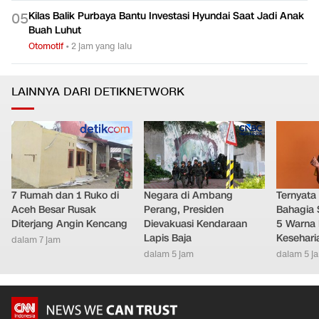
Kilas Balik Purbaya Bantu Investasi Hyundai Saat Jadi Anak
0
5
Buah Luhut
Otomotif
•
2 jam yang lalu
LAINNYA DARI DETIKNETWORK
7 Rumah dan 1 Ruko di
Negara di Ambang
Ternyata
Aceh Besar Rusak
Perang, Presiden
Bahagia 
Diterjang Angin Kencang
Dievakuasi Kendaraan
5 Warna 
Lapis Baja
Kesehari
dalam 7 jam
dalam 5 jam
dalam 5 j