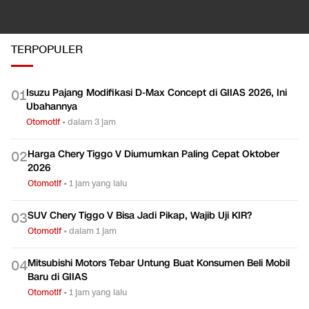
TERPOPULER
Isuzu Pajang Modifikasi D-Max Concept di GIIAS 2026, Ini
0
1
Ubahannya
Otomotif
•
dalam 3 jam
Harga Chery Tiggo V Diumumkan Paling Cepat Oktober
0
2
2026
Otomotif
•
1 jam yang lalu
SUV Chery Tiggo V Bisa Jadi Pikap, Wajib Uji KIR?
0
3
Otomotif
•
dalam 1 jam
Mitsubishi Motors Tebar Untung Buat Konsumen Beli Mobil
0
4
Baru di GIIAS
Otomotif
•
1 jam yang lalu