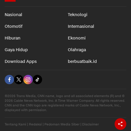
Nasional
Teknologi
Otomotif
Internasional
Hiburan
Ekonomi
Gaya Hidup
Olahraga
Download Apps
berbuatbaik.id
©2026 Trans Media, CNN name, logo and all associated elements (R) and ©
2026 Cable News Network, Inc. A Time Warner Company. All rights reserved.
CNN and the CNN logo are registered marks of Cable News Network, Inc.,
displayed with permission.
Tentang Kami
|
Redaksi
|
Pedoman Media Siber
|
Disclaimer