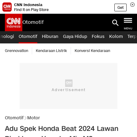
CNN Indonesia
Get
Find it on Play Store
Otomotif
MENU
knologi
Otomotif
Hiburan
Gaya Hidup
Fokus
Kolom
Terp
Grennovation
Kendaraan Listrik
Konversi Kendaraan
Otomotif
Motor
Adu Spek Honda Beat 2024 Lawan