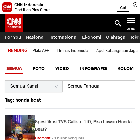
CNN Indonesia
Get
Find it on Play Store
MENU
For You
Nasional
Internasional
Ekonomi
Olahraga
Tekn
TRENDING
Piala AFF
Timnas Indonesia
Apel Kebangsaan Jaga 
SEMUA
FOTO
VIDEO
INFOGRAFIS
KOLOM
Tag: honda beat
Spesifikasi TVS Callisto 110, Bisa Lawan Honda
Beat?
Otomotif
• 1 bulan yang lalu