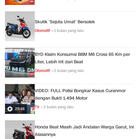
Skutik 'Sejuta Umat' Bersolek
Otomotif
• 1 bulan yang lalu
BYD Klaim Konsumsi BBM M6 Cross 65 Km per
Liter, Lebih Irit dari Beat
Otomotif
• 2 bulan yang lalu
VIDEO: FULL Polisi Bongkar Kasus Curanmor
dengan Bukti 1.494 Motor
TV
• 2 bulan yang lalu
25:48
Honda Beat Masih Jadi Andalan Warga Garut, Ini
Alasannya