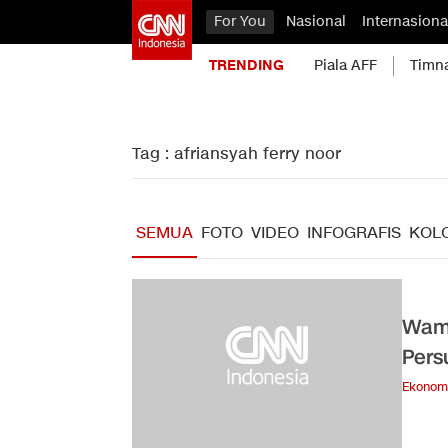
For You
Nasional
Internasiona
TRENDING
Piala AFF
Timn
Tag : afriansyah ferry noor
SEMUA
FOTO
VIDEO
INFOGRAFIS
KOL
Wame
Pers
Ekonom