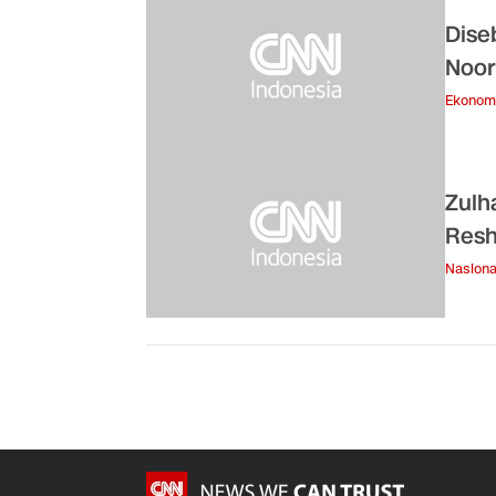
Dise
Noor
Ekonom
Zulh
Resh
Nasiona