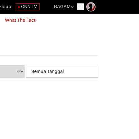
Hidup
CNN TV
RAGAM
What The Fact!