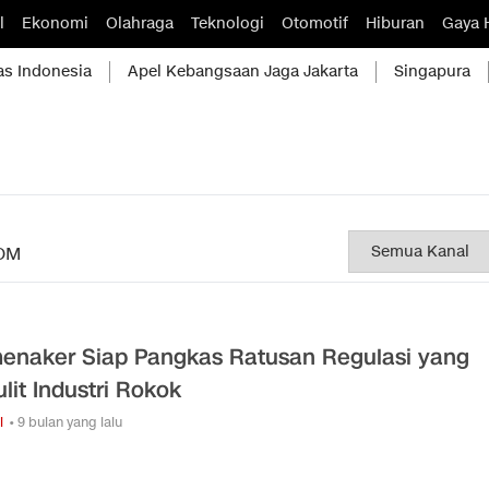
l
Ekonomi
Olahraga
Teknologi
Otomotif
Hiburan
Gaya 
as Indonesia
Apel Kebangsaan Jaga Jakarta
Singapura
OM
naker Siap Pangkas Ratusan Regulasi yang
ulit Industri Rokok
i
• 9 bulan yang lalu