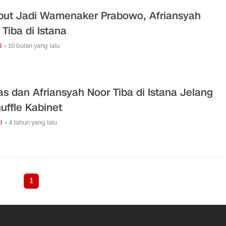
but Jadi Wamenaker Prabowo, Afriansyah
 Tiba di Istana
i
• 10 bulan yang lalu
as dan Afriansyah Noor Tiba di Istana Jelang
uffle Kabinet
l
• 4 tahun yang lalu
1