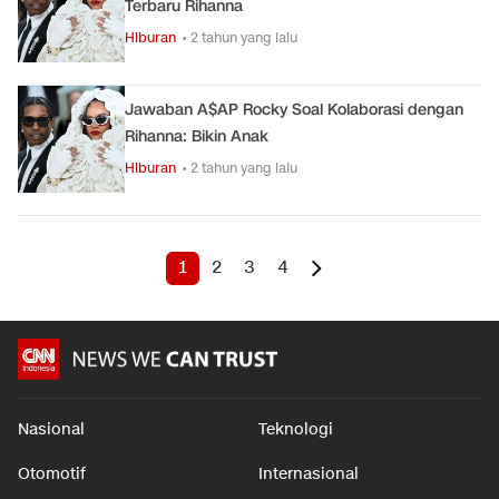
Terbaru Rihanna
Hiburan
• 2 tahun yang lalu
Jawaban A$AP Rocky Soal Kolaborasi dengan
Rihanna: Bikin Anak
Hiburan
• 2 tahun yang lalu
1
2
3
4
Nasional
Teknologi
Otomotif
Internasional