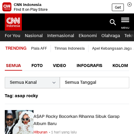
CNN Indonesia
Get
Find it on Play Store
MENU
For You
Nasional
Internasional
Ekonomi
Olahraga
Tekn
TRENDING
Piala AFF
Timnas Indonesia
Apel Kebangsaan Jaga 
SEMUA
FOTO
VIDEO
INFOGRAFIS
KOLOM
Tag: asap rocky
A$AP Rocky Bocorkan Rihanna Sibuk Garap
Album Baru
Hiburan
• 1 hari yang lalu