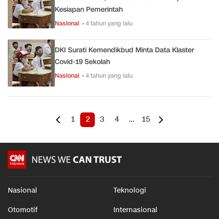
Kesiapan Pemerintah
Nasional
• 4 tahun yang lalu
DKI Surati Kemendikbud Minta Data Klaster
Covid-19 Sekolah
Nasional
• 4 tahun yang lalu
1
2
3
4
...
15
Nasional
Teknologi
Otomotif
Internasional