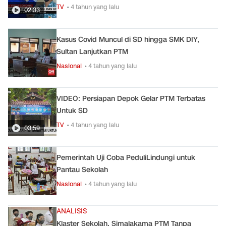
TV
• 4 tahun yang lalu
02:33
Kasus Covid Muncul di SD hingga SMK DIY,
Sultan Lanjutkan PTM
Nasional
• 4 tahun yang lalu
VIDEO: Persiapan Depok Gelar PTM Terbatas
Untuk SD
TV
• 4 tahun yang lalu
03:59
Pemerintah Uji Coba PeduliLindungi untuk
Pantau Sekolah
Nasional
• 4 tahun yang lalu
ANALISIS
Klaster Sekolah, Simalakama PTM Tanpa