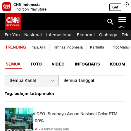
CNN Indonesia
Get
Find it on Play Store
MENU
For You
Nasional
Internasional
Ekonomi
Olahraga
Tekn
TRENDING
Piala AFF
Timnas Indonesia
Karhutla
Pilot Malay
SEMUA
FOTO
VIDEO
INFOGRAFIS
KOLOM
Tag: belajar tatap muka
VIDEO: Surabaya Acuan Nasional Gelar PTM
100%
TV
• 4 tahun yang lalu
03:10