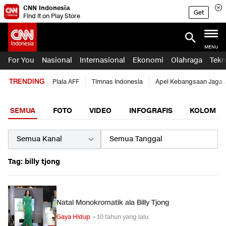
CNN Indonesia
Get
Find it on Play Store
MENU
For You
Nasional
Internasional
Ekonomi
Olahraga
Tekn
TRENDING
Piala AFF
Timnas Indonesia
Apel Kebangsaan Jaga 
SEMUA
FOTO
VIDEO
INFOGRAFIS
KOLOM
Tag: billy tjong
Natal Monokromatik ala Billy Tjong
Gaya Hidup
• 10 tahun yang lalu