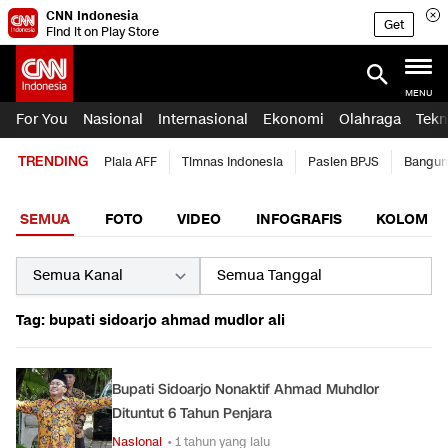
CNN Indonesia
Get
Find it on Play Store
MENU
For You
Nasional
Internasional
Ekonomi
Olahraga
Tekn
TRENDING
Piala AFF
Timnas Indonesia
Pasien BPJS
Bangun
SEMUA
FOTO
VIDEO
INFOGRAFIS
KOLOM
Tag: bupati sidoarjo ahmad mudlor ali
Bupati Sidoarjo Nonaktif Ahmad Muhdlor
Dituntut 6 Tahun Penjara
Nasional
• 1 tahun yang lalu