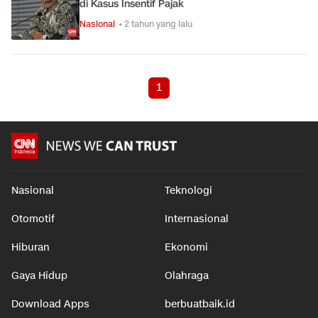
di Kasus Insentif Pajak
Nasional
• 2 tahun yang lalu
1
Nasional
Teknologi
Otomotif
Internasional
Hiburan
Ekonomi
Gaya Hidup
Olahraga
Download Apps
berbuatbaik.id