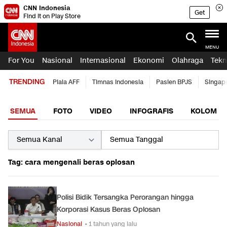
CNN Indonesia
Get
Find it on Play Store
MENU
For You
Nasional
Internasional
Ekonomi
Olahraga
Tekn
TRENDING
Piala AFF
Timnas Indonesia
Pasien BPJS
Singap
SEMUA
FOTO
VIDEO
INFOGRAFIS
KOLOM
Tag: cara mengenali beras oplosan
Polisi Bidik Tersangka Perorangan hingga
Korporasi Kasus Beras Oplosan
Nasional
• 1 tahun yang lalu