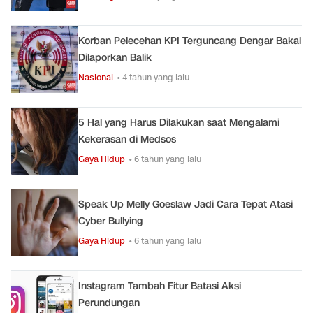
Korban Pelecehan KPI Terguncang Dengar Bakal
Dilaporkan Balik
Nasional
• 4 tahun yang lalu
5 Hal yang Harus Dilakukan saat Mengalami
Kekerasan di Medsos
Gaya Hidup
• 6 tahun yang lalu
Speak Up Melly Goeslaw Jadi Cara Tepat Atasi
Cyber Bullying
Gaya Hidup
• 6 tahun yang lalu
Instagram Tambah Fitur Batasi Aksi
Perundungan