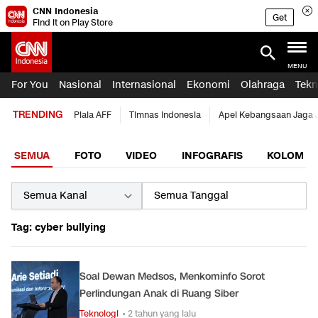
CNN Indonesia
Get
Find it on Play Store
MENU
For You
Nasional
Internasional
Ekonomi
Olahraga
Tekn
TRENDING
Piala AFF
Timnas Indonesia
Apel Kebangsaan Jaga 
SEMUA
FOTO
VIDEO
INFOGRAFIS
KOLOM
Tag: cyber bullying
Soal Dewan Medsos, Menkominfo Sorot
Perlindungan Anak di Ruang Siber
Teknologi
• 2 tahun yang lalu