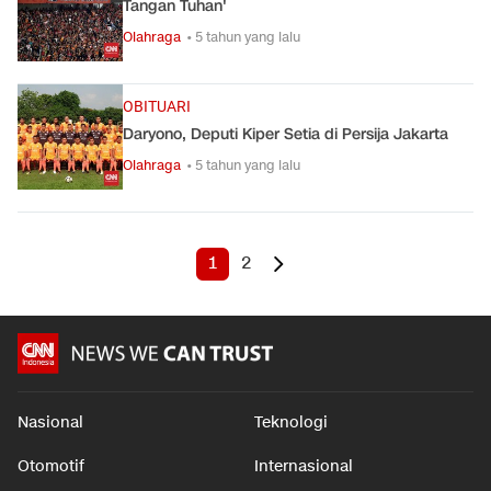
Tangan Tuhan'
Olahraga
• 5 tahun yang lalu
OBITUARI
Daryono, Deputi Kiper Setia di Persija Jakarta
Olahraga
• 5 tahun yang lalu
1
2
Nasional
Teknologi
Otomotif
Internasional