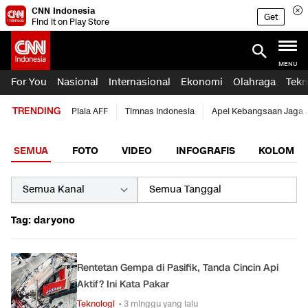
CNN Indonesia
Get
Find it on Play Store
MENU
For You
Nasional
Internasional
Ekonomi
Olahraga
Tekn
TRENDING
Piala AFF
Timnas Indonesia
Apel Kebangsaan Jaga 
SEMUA
FOTO
VIDEO
INFOGRAFIS
KOLOM
Tag: daryono
Rentetan Gempa di Pasifik, Tanda Cincin Api
Aktif? Ini Kata Pakar
Teknologi
• 3 minggu yang lalu