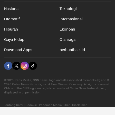
Nasional
Teknologi
Otomotif
Internasional
Hiburan
Ekonomi
Gaya Hidup
Olahraga
Download Apps
berbuatbaik.id
©2026 Trans Media, CNN name, logo and all associated elements (R) and ©
2026 Cable News Network, Inc. A Time Warner Company. All rights reserved.
CNN and the CNN logo are registered marks of Cable News Network, Inc.,
displayed with permission.
Tentang Kami
|
Redaksi
|
Pedoman Media Siber
|
Disclaimer