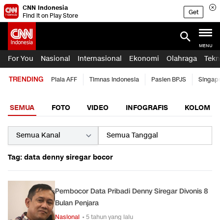
CNN Indonesia
Get
Find it on Play Store
MENU
For You
Nasional
Internasional
Ekonomi
Olahraga
Tekn
TRENDING
Piala AFF
Timnas Indonesia
Pasien BPJS
Singap
SEMUA
FOTO
VIDEO
INFOGRAFIS
KOLOM
Tag: data denny siregar bocor
Pembocor Data Pribadi Denny Siregar Divonis 8
Bulan Penjara
Nasional
• 5 tahun yang lalu