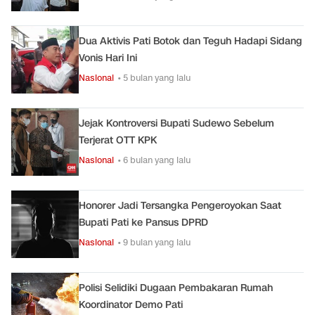
Dua Aktivis Pati Botok dan Teguh Hadapi Sidang
Vonis Hari Ini
Nasional
• 5 bulan yang lalu
Jejak Kontroversi Bupati Sudewo Sebelum
Terjerat OTT KPK
Nasional
• 6 bulan yang lalu
Honorer Jadi Tersangka Pengeroyokan Saat
Bupati Pati ke Pansus DPRD
Nasional
• 9 bulan yang lalu
Polisi Selidiki Dugaan Pembakaran Rumah
Koordinator Demo Pati