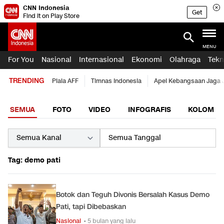
CNN Indonesia
Get
Find it on Play Store
MENU
For You
Nasional
Internasional
Ekonomi
Olahraga
Tekn
TRENDING
Piala AFF
Timnas Indonesia
Apel Kebangsaan Jaga 
SEMUA
FOTO
VIDEO
INFOGRAFIS
KOLOM
Tag: demo pati
Botok dan Teguh Divonis Bersalah Kasus Demo
Pati, tapi Dibebaskan
Nasional
• 5 bulan yang lalu