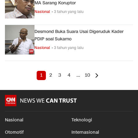
MA Sarang Koruptor
Nasional
• 3 tahun yang lalu
Desmond Buka Suara Usai Digeruduk Kader
PDIP soal Sukarno
Nasional
• 3 tahun yang lalu
1
2
3
4
...
10
Nasional
Teknologi
Otomotif
Internasional