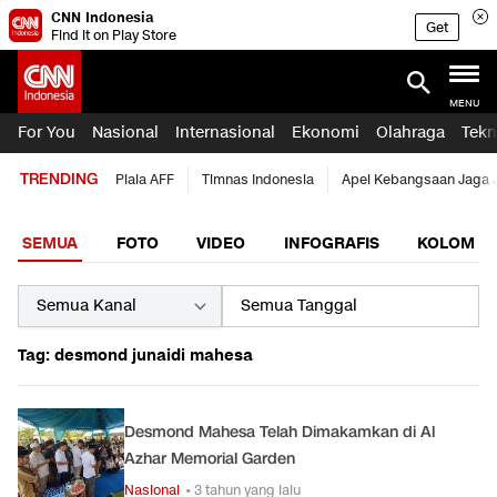
CNN Indonesia
Get
Find it on Play Store
MENU
For You
Nasional
Internasional
Ekonomi
Olahraga
Tekn
TRENDING
Piala AFF
Timnas Indonesia
Apel Kebangsaan Jaga 
SEMUA
FOTO
VIDEO
INFOGRAFIS
KOLOM
Tag: desmond junaidi mahesa
Desmond Mahesa Telah Dimakamkan di Al
Azhar Memorial Garden
Nasional
• 3 tahun yang lalu