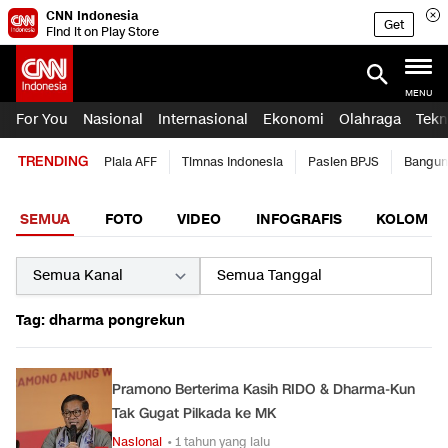
CNN Indonesia
Get
Find it on Play Store
MENU
For You
Nasional
Internasional
Ekonomi
Olahraga
Tekn
TRENDING
Piala AFF
Timnas Indonesia
Pasien BPJS
Bangun
SEMUA
FOTO
VIDEO
INFOGRAFIS
KOLOM
Tag: dharma pongrekun
Pramono Berterima Kasih RIDO & Dharma-Kun
Tak Gugat Pilkada ke MK
Nasional
• 1 tahun yang lalu