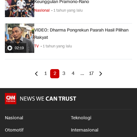
Keunggulan Pramono-Rano
Nasional
• 1 tahun yang lalu
VIDEO: Dharma Pongrekun Pasrah Hasil Pilihan
Rakyat
TV
• 1 tahun yang lalu
02:19
1
2
3
4
...
17
Nasional
Teknologi
Otomotif
Internasional