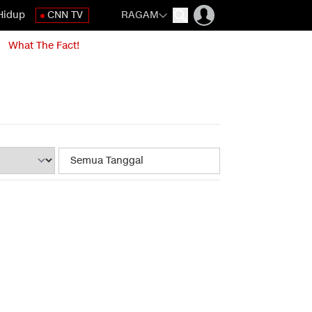
Hidup
CNN TV
RAGAM
What The Fact!