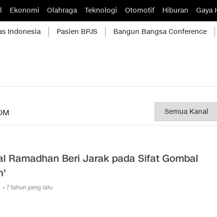
l
Ekonomi
Olahraga
Teknologi
Otomotif
Hiburan
Gaya 
as Indonesia
Pasien BPJS
Bangun Bangsa Conference
OM
al Ramadhan Beri Jarak pada Sifat Gombal
n'
• 7 tahun yang lalu