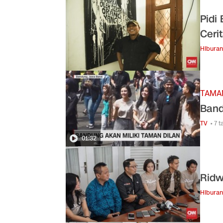
Pidi
Cerit
Hiburan
TAMA
Band
TV
• 7 
01:32
Ridw
Hiburan