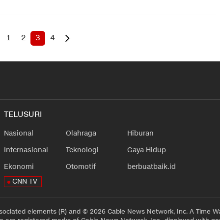
1
2
3
4
TELUSURI
Nasional
Olahraga
Hiburan
Internasional
Teknologi
Gaya Hidup
Ekonomi
Otomotif
berbuatbaik.id
CNN TV
sociated elements (R) and © 2026 Cable News Network, Inc. A Time Wa