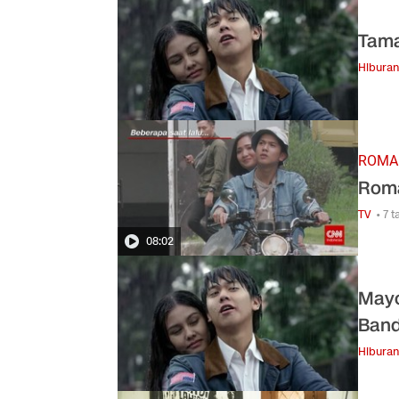
Tama
Hiburan
ROMAN
Roma
TV
• 7 
08:02
Mayo
Band
Hiburan