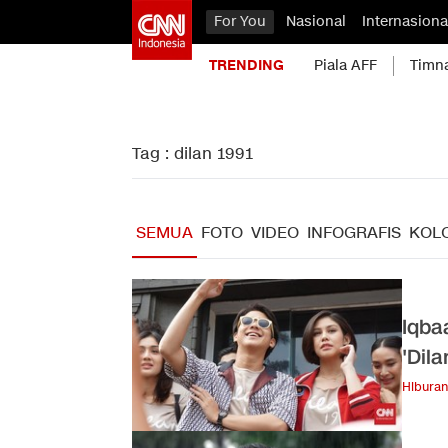
For You
Nasional
Internasiona
TRENDING
Piala AFF
Timn
Tag : dilan 1991
SEMUA
FOTO
VIDEO
INFOGRAFIS
KOL
Iqba
'Dila
Hiburan