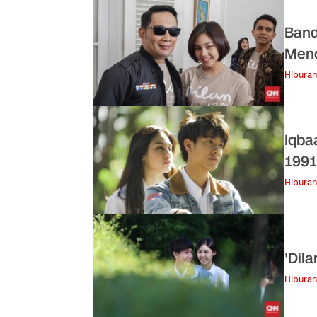
Band
Men
Hiburan
Iqba
1991
Hiburan
'Dil
Hiburan