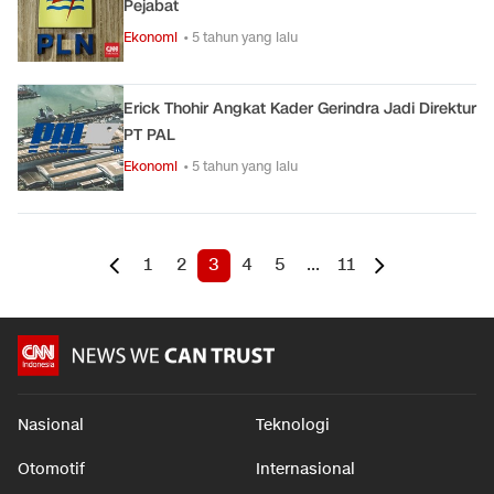
Pejabat
Ekonomi
• 5 tahun yang lalu
Erick Thohir Angkat Kader Gerindra Jadi Direktur
PT PAL
Ekonomi
• 5 tahun yang lalu
1
2
3
4
5
...
11
Nasional
Teknologi
Otomotif
Internasional