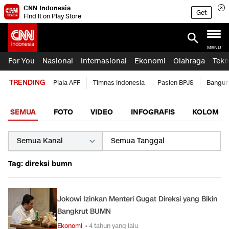
CNN Indonesia
Get
Find it on Play Store
MENU
For You
Nasional
Internasional
Ekonomi
Olahraga
Tekn
TRENDING
Piala AFF
Timnas Indonesia
Pasien BPJS
Bangun
SEMUA
FOTO
VIDEO
INFOGRAFIS
KOLOM
Tag: direksi bumn
Jokowi Izinkan Menteri Gugat Direksi yang Bikin
Bangkrut BUMN
Ekonomi
• 4 tahun yang lalu