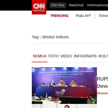
For You
Nasional
Internasiona
TRENDING
Piala AFF
Timn
Tag : direksi telkom
SEMUA
FOTO
VIDEO
INFOGRAFIS
KOL
RUPS
Dewa
Ekonom