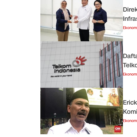
Dire
Infr
Ekonom
Daft
Telk
Ekonom
Eric
Komi
Ekonom