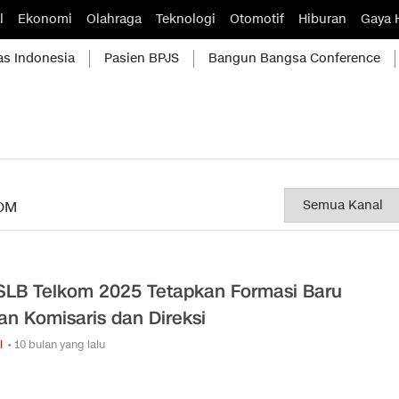
l
Ekonomi
Olahraga
Teknologi
Otomotif
Hiburan
Gaya 
as Indonesia
Pasien BPJS
Bangun Bangsa Conference
OM
LB Telkom 2025 Tetapkan Formasi Baru
n Komisaris dan Direksi
i
• 10 bulan yang lalu