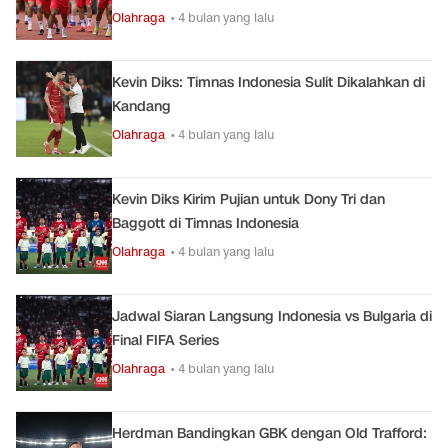
Olahraga
• 4 bulan yang lalu
Kevin Diks: Timnas Indonesia Sulit Dikalahkan di
Kandang
Olahraga
• 4 bulan yang lalu
Kevin Diks Kirim Pujian untuk Dony Tri dan
Baggott di Timnas Indonesia
Olahraga
• 4 bulan yang lalu
Jadwal Siaran Langsung Indonesia vs Bulgaria di
Final FIFA Series
Olahraga
• 4 bulan yang lalu
Herdman Bandingkan GBK dengan Old Trafford: