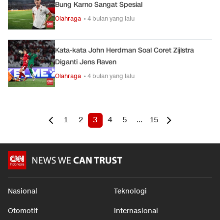
Bung Karno Sangat Spesial
Olahraga
• 4 bulan yang lalu
Kata-kata John Herdman Soal Coret Zijlstra
Diganti Jens Raven
Olahraga
• 4 bulan yang lalu
1
2
3
4
5
...
15
Nasional
Teknologi
Otomotif
Internasional