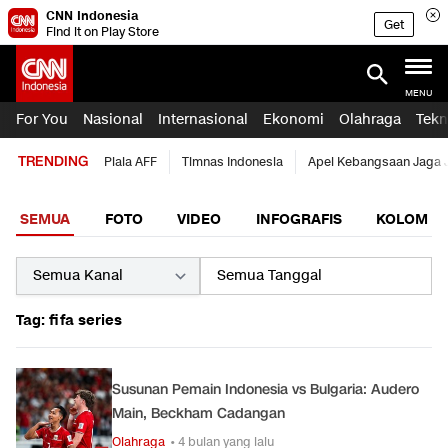
CNN Indonesia
Get
Find it on Play Store
MENU
For You
Nasional
Internasional
Ekonomi
Olahraga
Tekn
TRENDING
Piala AFF
Timnas Indonesia
Apel Kebangsaan Jaga 
SEMUA
FOTO
VIDEO
INFOGRAFIS
KOLOM
Tag: fifa series
Susunan Pemain Indonesia vs Bulgaria: Audero
Main, Beckham Cadangan
Olahraga
• 4 bulan yang lalu