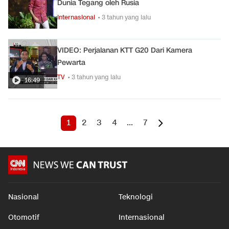
Dunia Tegang oleh Rusia
Internasional
• 3 tahun yang lalu
VIDEO: Perjalanan KTT G20 Dari Kamera
Pewarta
TV
• 3 tahun yang lalu
16:49
1
2
3
4
...
7
Nasional
Teknologi
Otomotif
Internasional