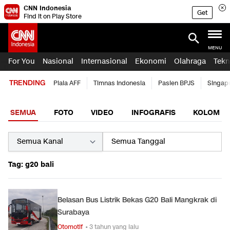
CNN Indonesia
Get
Find it on Play Store
MENU
For You
Nasional
Internasional
Ekonomi
Olahraga
Tekn
TRENDING
Piala AFF
Timnas Indonesia
Pasien BPJS
Singap
SEMUA
FOTO
VIDEO
INFOGRAFIS
KOLOM
Tag: g20 bali
Belasan Bus Listrik Bekas G20 Bali Mangkrak di
Surabaya
Otomotif
• 3 tahun yang lalu