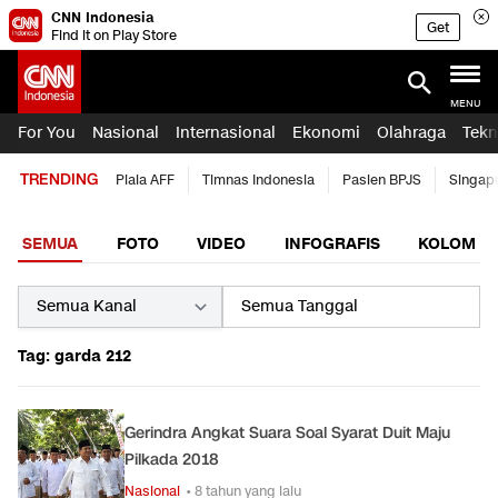
CNN Indonesia
Get
Find it on Play Store
MENU
For You
Nasional
Internasional
Ekonomi
Olahraga
Tekn
TRENDING
Piala AFF
Timnas Indonesia
Pasien BPJS
Singap
SEMUA
FOTO
VIDEO
INFOGRAFIS
KOLOM
Tag: garda 212
Gerindra Angkat Suara Soal Syarat Duit Maju
Pilkada 2018
Nasional
• 8 tahun yang lalu