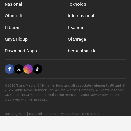
Nasional
Teknologi
Otomotif
Internasional
Hiburan
Ekonomi
Gaya Hidup
Olahraga
Download Apps
berbuatbaik.id
©2026 Trans Media, CNN name, logo and all associated elements (R) and ©
2026 Cable News Network, Inc. A Time Warner Company. All rights reserved.
CNN and the CNN logo are registered marks of Cable News Network, Inc.,
displayed with permission.
Tentang Kami
|
Redaksi
|
Pedoman Media Siber
|
Disclaimer