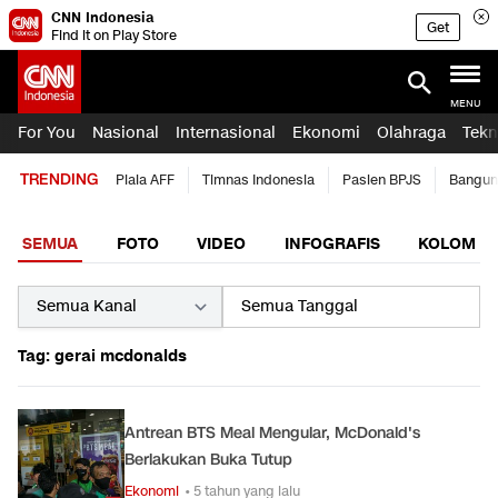
CNN Indonesia
Get
Find it on Play Store
MENU
For You
Nasional
Internasional
Ekonomi
Olahraga
Tekn
TRENDING
Piala AFF
Timnas Indonesia
Pasien BPJS
Bangun
SEMUA
FOTO
VIDEO
INFOGRAFIS
KOLOM
Tag: gerai mcdonalds
Antrean BTS Meal Mengular, McDonald's
Berlakukan Buka Tutup
Ekonomi
• 5 tahun yang lalu