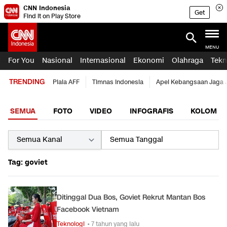
CNN Indonesia
Get
Find it on Play Store
MENU
For You
Nasional
Internasional
Ekonomi
Olahraga
Tekn
TRENDING
Piala AFF
Timnas Indonesia
Apel Kebangsaan Jaga 
SEMUA
FOTO
VIDEO
INFOGRAFIS
KOLOM
Tag: goviet
Ditinggal Dua Bos, Goviet Rekrut Mantan Bos
Facebook Vietnam
Teknologi
• 7 tahun yang lalu