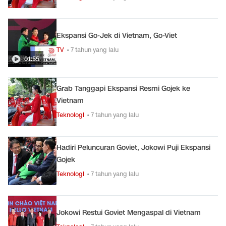
Ekspansi Go-Jek di Vietnam, Go-Viet
TV
• 7 tahun yang lalu
01:55
Grab Tanggapi Ekspansi Resmi Gojek ke
Vietnam
Teknologi
• 7 tahun yang lalu
Hadiri Peluncuran Goviet, Jokowi Puji Ekspansi
Gojek
Teknologi
• 7 tahun yang lalu
Jokowi Restui Goviet Mengaspal di Vietnam