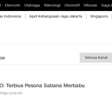
l
Ekonomi
Olahraga
Teknologi
Otomotif
Hiburan
Gaya 
as Indonesia
Apel Kebangsaan Jaga Jakarta
Singapura
OM
O: Terbius Pesona Sabana Merbabu
minggu yang lalu