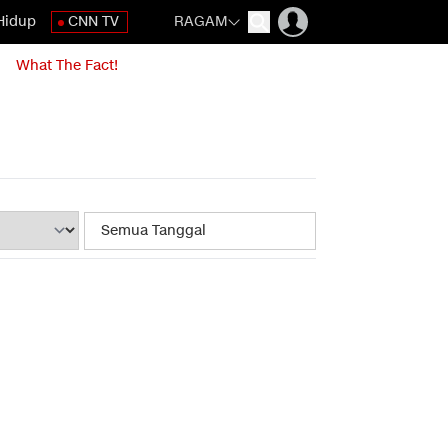
Hidup
CNN TV
RAGAM
What The Fact!