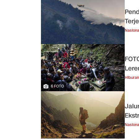
Pend
Terj
Nasiona
FOTO
Lere
Hiburan
6 FOTO
Jalu
Ekst
Nasiona