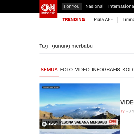
For You
Nasional
Internasiona
TRENDING
Piala AFF
Timn
Tag : gunung merbabu
SEMUA
FOTO
VIDEO
INFOGRAFIS
KOL
VIDE
TV
• 3 
04:45