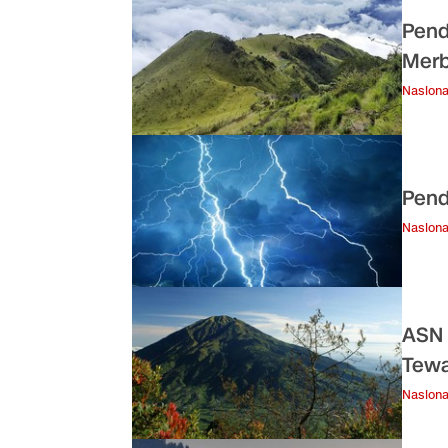
Pend
Merb
Nasiona
Pend
Nasiona
ASN 
Tewa
Nasiona