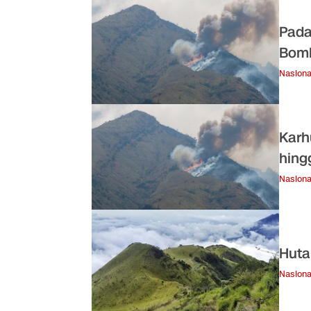
Pada
Bomb
Nasiona
Karh
hing
Nasiona
Huta
Nasiona