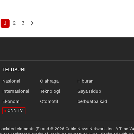
1
2
3
TELUSURI
Nasional
Olahraga
Hiburan
Internasional
Teknologi
Gaya Hidup
Ekonomi
Otomotif
berbuatbaik.id
CNN TV
sociated elements (R) and © 2026 Cable News Network, Inc. A Time Wa