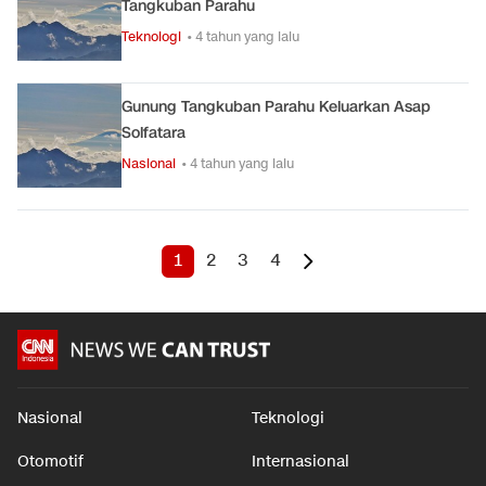
Tangkuban Parahu
Teknologi
• 4 tahun yang lalu
Gunung Tangkuban Parahu Keluarkan Asap
Solfatara
Nasional
• 4 tahun yang lalu
1
2
3
4
Nasional
Teknologi
Otomotif
Internasional