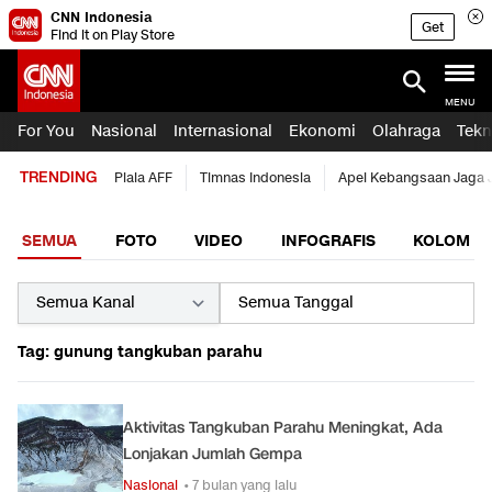
CNN Indonesia
Get
Find it on Play Store
MENU
For You
Nasional
Internasional
Ekonomi
Olahraga
Tekn
TRENDING
Piala AFF
Timnas Indonesia
Apel Kebangsaan Jaga 
SEMUA
FOTO
VIDEO
INFOGRAFIS
KOLOM
Tag: gunung tangkuban parahu
Aktivitas Tangkuban Parahu Meningkat, Ada
Lonjakan Jumlah Gempa
Nasional
• 7 bulan yang lalu